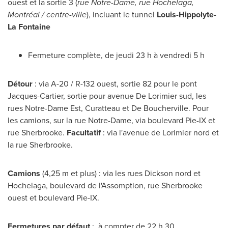
ouest et la sortie 3 (
rue
Notre-Dame
, rue Hochelaga,
Montréal / centre-ville
), incluant le tunnel
Louis-Hippolyte-
La Fontaine
Fermeture complète, de jeudi 23 h à vendredi 5 h
Détour
: via A-20 / R-132 ouest, sortie 82 pour le pont
Jacques-Cartier, sortie pour avenue De Lorimier sud, les
rues Notre-Dame Est, Curatteau et De Boucherville. Pour
les camions, sur la rue
Notre-Dame
, via boulevard Pie-IX et
rue
Sherbrooke
.
Facultatif
: via l'avenue de Lorimier nord et
la rue
Sherbrooke
.
Camions
(
4,25 m
et plus) : via les rues Dickson nord et
Hochelaga, boulevard de l'Assomption, rue Sherbrooke
ouest et boulevard Pie-IX.
Fermetures par défaut
: à compter de 22 h 30