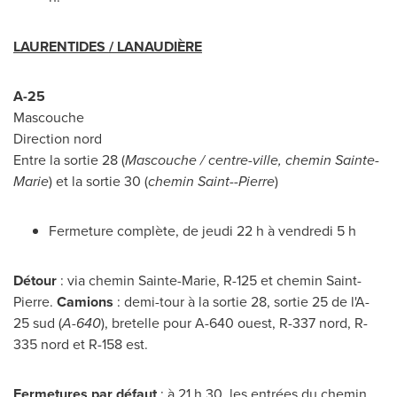
LAURENTIDES / LANAUDIÈRE
A-25
Mascouche
Direction nord
Entre la sortie 28 (
Mascouche
/ centre-ville, chemin
Sainte-
Marie
) et la sortie 30 (
chemin
Saint--Pierre
)
Fermeture complète, de jeudi 22 h à vendredi 5 h
Détour
: via chemin
Sainte-Marie
, R-
125 et
chemin
Saint-
Pierre
.
Camions
: demi-tour à la sortie 28, sortie 25 de l'A-
25 sud (
A-640
), bretelle pour A-640 ouest, R-337 nord, R-
335 nord et R-158 est.
Fermetures par défaut
: à 21 h 30, les entrées du chemin