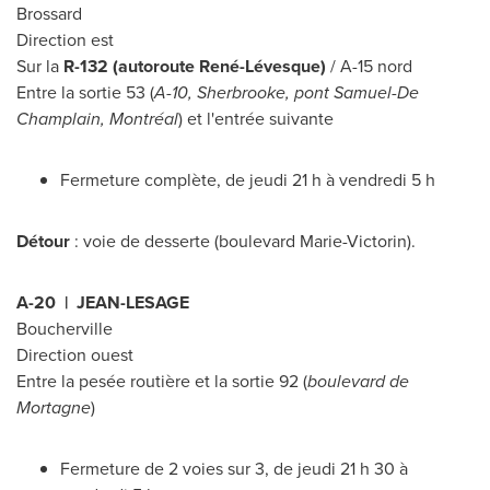
Brossard
Direction est
Sur la
R-132 (autoroute René-Lévesque)
/ A-15 nord
Entre la sortie 53 (
A-10,
Sherbrooke
, pont
Samuel-De
Champlain
, Montréal
) et l'entrée suivante
Fermeture complète, de jeudi 21 h à vendredi 5 h
Détour
: voie de desserte (boulevard Marie-Victorin).
A-20 | JEAN-LESAGE
Boucherville
Direction ouest
Entre la pesée routière et la sortie 92 (
boulevard de
Mortagne
)
Fermeture de 2 voies sur 3, de jeudi 21 h 30 à