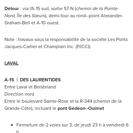
Détour
: via l'A-15 sud, sortie 57-N (
chemin de la Pointe-
Nord, Île des Sœurs
), demi-tour au rond--point Alexander-
Graham-Bell et A-10 ouest.
Note : travaux sous la responsabilité de la société
Les Ponts
Jacques-Cartier
et Champlain Inc. (PJCCI).
LAVAL
A-15 | DES LAURENTIDES
Entre Laval et
Boisbriand
Direction nord
Entre le boulevard
Sainte-Rose
et la R-344 (chemin de la
Grande-Côte), incluant le
pont Gédéon--Ouimet
Fermeture de 2 voies sur 3, de jeudi 23 h à vendredi 6
h.