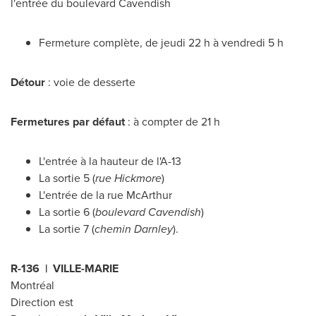
l'entrée du boulevard
Cavendish
Fermeture complète, de jeudi 22 h à vendredi 5 h
Détour
: voie de desserte
Fermetures par défaut
: à compter de 21 h
L'entrée à la hauteur de l'A-13
La sortie 5 (
rue Hickmore
)
L'entrée de la rue McArthur
La sortie 6 (
boulevard
Cavendish
)
La sortie 7 (
chemin
Darnley
).
R-136 |
VILLE-MARIE
Montréal
Direction est