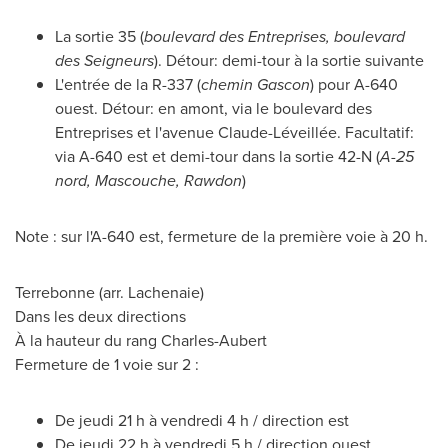
La sortie 35 (
boulevard des Entreprises, boulevard
des Seigneurs
). Détour: demi-tour à la sortie suivante
L'entrée de la R-337 (
chemin Gascon
) pour A-640
ouest. Détour: en amont, via le boulevard des
Entreprises et l'avenue Claude-Léveillée. Facultatif:
via A-640 est et demi-tour dans la sortie 42-N (
A-25
nord,
Mascouche
,
Rawdon
)
Note : sur l'A-640 est, fermeture de la première voie à 20 h.
Terrebonne
(arr.
Lachenaie
)
Dans les deux directions
À la hauteur du rang Charles-Aubert
Fermeture de 1 voie sur 2 :
De jeudi 21 h à vendredi 4 h / direction est
De jeudi 22 h à vendredi 5 h / direction ouest