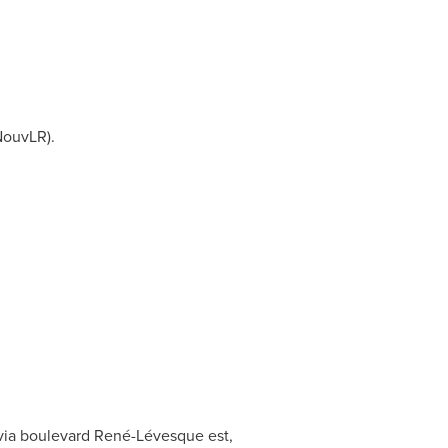
NouvLR).
via boulevard René-Lévesque est,