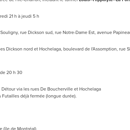
di 21 h à jeudi 5 h
e Souligny, rue Dickson sud, rue Notre-Dame Est, avenue Papinea
 rues Dickson nord et Hochelaga, boulevard de l'Assomption, rue 
 de 20 h 30
. Détour via les rues De Boucherville et Hochelaga
es Futailles déjà fermée (longue durée).
le
(île de Montréal)