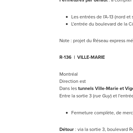
Les entrées de l'A-13 (nord et 
L'entrée du boulevard de la C
Note : projet du Réseau express mét
R-136 |
VILLE-MARIE
Montréal
Direction est
Dans les
tunnels
Ville-Marie
et Vig
Entre la sortie 3 (
rue Guy
) et l'entr
Fermeture complète, de mercr
Détour
: via la sortie 3, boulevard 