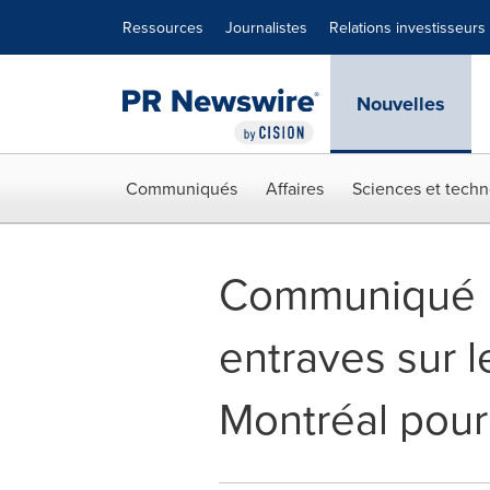
Déclaration d'accessibilité
Sauter la navigation
Ressources
Journalistes
Relations investisseurs
Nouvelles
Communiqués
Affaires
Sciences et techn
Communiqué En
entraves sur l
Montréal pour 