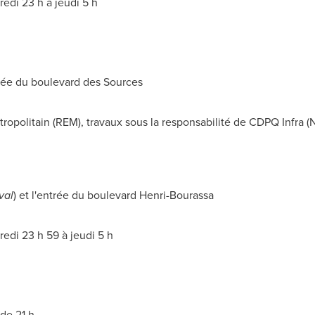
edi 23 h à jeudi 5 h
ntrée du boulevard des Sources
ropolitain (REM), travaux sous la responsabilité de CDPQ Infra (
val
) et l'entrée du boulevard Henri-Bourassa
edi 23 h 59 à jeudi 5 h
de 21 h