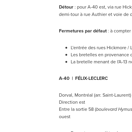
Détour
: pour A-40 est, via rue Hic
demi-tour à rue
Authier
et voie de d
Fermetures par défaut
: à compter
L'entrée des rues Hickmore / 
Les bretelles en provenance de
La bretelle menant de l'A-13 no
A-40 | FÉLIX-LECLERC
Dorval
, Montréal (arr.
Saint-Laurent
)
Direction est
Entre la sortie 58 (
boulevard Hymus,
ouest