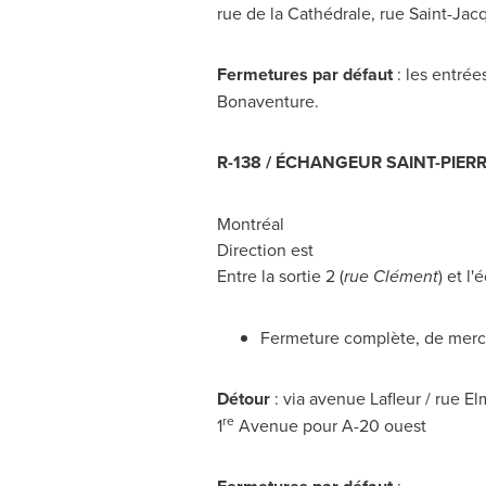
rue de la Cathédrale, rue Saint-Ja
Fermetures par défaut
: les entrée
Bonaventure.
R-138 / ÉCHANGEUR
SAINT-PIER
Montréal
Direction est
Entre la sortie 2 (
rue Clément
) et l
Fermeture complète, de mercr
Détour
: via avenue Lafleur / rue E
re
1
Avenue pour A-20 ouest
: