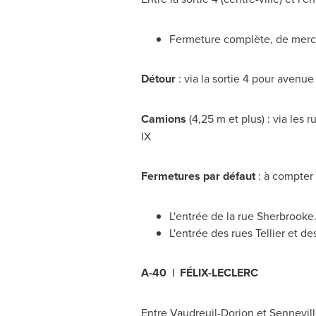
Fermeture complète, de mercre
Détour
: via la sortie 4 pour avenu
Camions
(
4,25 m
et plus) : via les
IX
Fermetures par défaut
: à compter
L'entrée de la rue
Sherbrooke
L'entrée des rues Tellier et d
A-40 | FÉLIX-LECLERC
Entre Vaudreuil-Dorion et
Sennevil