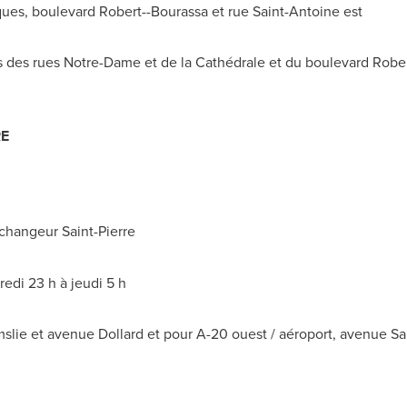
cques, boulevard Robert--Bourassa et rue
Saint-Antoine
est
s des rues
Notre-Dame
et de la Cathédrale et du boulevard Rober
RE
'échangeur
Saint-Pierre
edi 23 h à jeudi 5 h
lmslie et avenue
Dollard
et pour A-20 ouest / aéroport, avenue
Sa