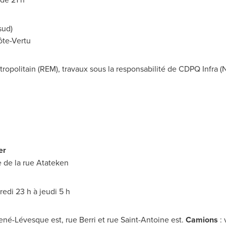
sud)
ôte-Vertu
ropolitain (REM), travaux sous la responsabilité de CDPQ Infra (
er
ée de la rue Atateken
edi 23 h à jeudi 5 h
René-Lévesque est, rue Berri et rue
Saint-Antoine
est.
Camions
: 