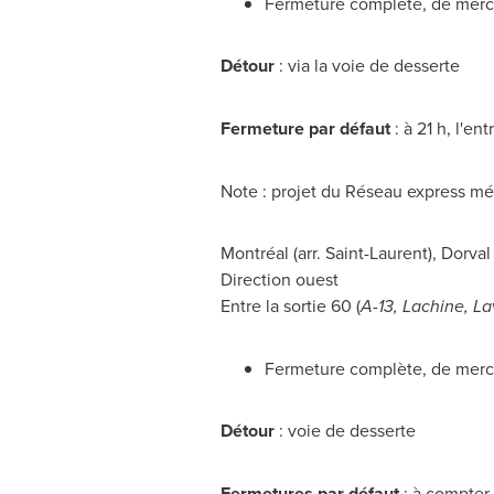
Fermeture complète, de mercr
Détour
: via la voie de desserte
Fermeture par défaut
: à 21 h, l'e
Note : projet du Réseau express mét
Montréal (arr.
Saint-Laurent
),
Dorval
Direction ouest
Entre la sortie 60 (
A-13,
Lachine
,
La
Fermeture complète, de mercr
Détour
: voie de desserte
Fermetures par défaut
: à compter 