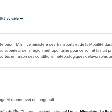
ilité durable
lbec/ - 17 h -- Le ministère des Transports et de la Mobilité dura
au supérieur de la région métropolitaine pour ce soir et la nuit
portés en raison des conditions météorologiques défavorables ou
laga-Maisonneuve) et
Longueuil
entrée de l'Île-Charron, incluant le tunnel
Louis--Hippolyte--La Fon