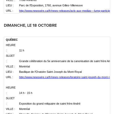
VILLE :
Trois-Rivières
LIEU :
Parc de l'Exposition, 1760, avenue Gilles-Villeneuve
URL :
http://www.newswire.ca/fr/news-releases/avis-aux-medias---lumq-particip
DIMANCHE, LE 18 OCTOBRE
QUÉBEC
HEURE
:
11 h
SUJET
:
Grande célébration du 5e anniversaire de la canonisation de saint frère And
VILLE :
Montréal
LIEU :
Basilique de l'Oratoire Saint-Joseph du Mont-Royal
URL :
http://www.newswire.ca/fr/news-releases/loratoire-saint-joseph-du-mont-roya
HEURE
:
14 h - 15 h
SUJET
:
Exposition du grand reliquaire de saint frère André
VILLE :
Montréal