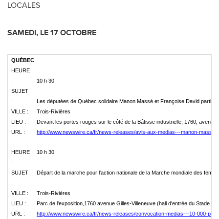
LOCALES
SAME
DI, LE 17 OCTOBRE
QUÉBEC
HEURE
:
10 h 30
SUJET
:
Les députées de Québec solidaire Manon Massé et Françoise David participe
VILLE :
Trois-Rivières
LIEU :
Devant les portes rouges sur le côté de la Bâtisse industrielle, 1760, avenue 
URL :
http://www.newswire.ca/fr/news-releases/avis-aux-medias---manon-masse-et
HEURE
10 h 30
:
SUJET
Départ de la marche pour l'action nationale de la Marche mondiale des fe
:
VILLE :
Trois-Rivières
LIEU :
Parc de l'exposition,1760 avenue Gilles-Villeneuve (hall d'entrée du Stade de
URL :
http://www.newswire.ca/fr/news-releases/convocation-medias---10-000-per