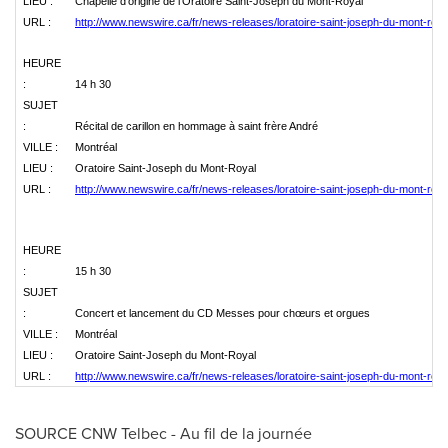
LIEU :
Chapelle d'origine de l'Oratoire Saint-Joseph du Mont-Royal
URL :
http://www.newswire.ca/fr/news-releases/loratoire-saint-joseph-du-mont-roya
HEURE
:
14 h 30
SUJET
:
Récital de carillon en hommage à saint frère André
VILLE :
Montréal
LIEU :
Oratoire Saint-Joseph du Mont-Royal
URL :
http://www.newswire.ca/fr/news-releases/loratoire-saint-joseph-du-mont-roya
HEURE
:
15 h 30
SUJET
:
Concert et lancement du CD Messes pour chœurs et orgues
VILLE :
Montréal
LIEU :
Oratoire Saint-Joseph du Mont-Royal
URL :
http://www.newswire.ca/fr/news-releases/loratoire-saint-joseph-du-mont-roya
SOURCE CNW Telbec - Au fil de la journée