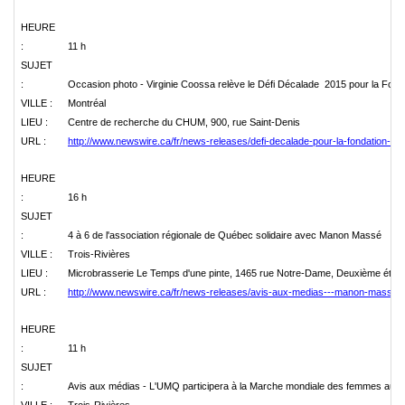
HEURE
:
11 h
SUJET
:
Occasion photo - Virginie Coossa relève le Défi Décalade 2015 pour la Fo
VILLE :
Montréal
LIEU :
Centre de recherche du CHUM, 900, rue Saint-Denis
URL :
http://www.newswire.ca/fr/news-releases/defi-decalade-pour-la-fondation
HEURE
:
16 h
SUJET
:
4 à 6 de l'association régionale de Québec solidaire avec Manon Massé
VILLE :
Trois-Rivières
LIEU :
Microbrasserie Le Temps d'une pinte, 1465 rue Notre-Dame, Deuxième étag
URL :
http://www.newswire.ca/fr/news-releases/avis-aux-medias---manon-masse-et
HEURE
:
11 h
SUJET
:
Avis aux médias - L'UMQ participera à la Marche mondiale des femmes au 