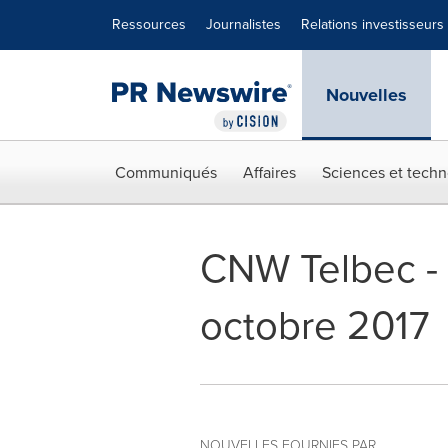
Déclaration d'accessibilité
Sauter la navigation
Ressources
Journalistes
Relations investisseurs
Nouvelles
Communiqués
Affaires
Sciences et techn
CNW Telbec - A
octobre 2017
NOUVELLES FOURNIES PAR