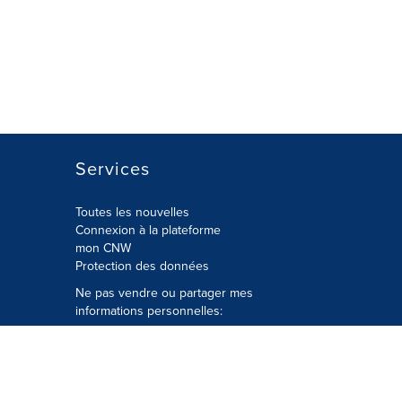
Services
Toutes les nouvelles
Connexion à la plateforme
mon CNW
Protection des données
Ne pas vendre ou partager mes
informations personnelles:
Soumettre à
Privacy@cision.com
Appelez gratuitement notre
département de la protection de la vie
privée: 877-297-8921