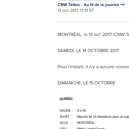
CNW Telbec - Au fil de la journée
13 oct, 2017, 17:31 ET
MONTRÉAL, le
13 oct. 2017
/CNW Te
SAMEDI, LE 14 OCTOBRE 2017
Pour l'instant, il n'y a aucune conv
DIMANCHE, LE 15 OCTOBRE
QUÉBEC
HEURE :
9 h 45
SUJET :
Marche de 15 kilomètres pour un sala
VILLE :
MONTRÉAL
LIEU :
Métro Lionel-Groulx