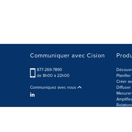
Communiquer avec Cision
Produ
877-269-7890
Découvre
de 8h00 à 22h00
Planifie
Créer av
Communiquez avec nous
Diffuse
Mesurer 
Amplifie
Relation