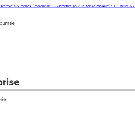
eases/avis-aux-medias---marche-de-15-kilometres-pour-un-salaire-minimum-a-15--lheure-65
journée
prise
née