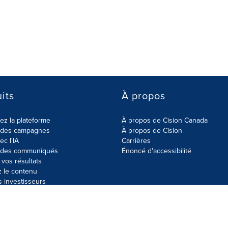
its
À propos
z la plateforme
À propos de Cision Canada
r des campagnes
À propos de Cision
ec l'IA
Carrières
r des communiqués
Énoncé d'accessibilité
vos résultats
z le contenu
s investisseurs