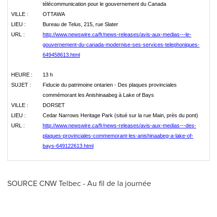
télécommunication pour le gouvernement du Canada
VILLE :
OTTAWA
LIEU :
Bureau de Telus, 215, rue Slater
URL :
http://www.newswire.ca/fr/news-releases/avis-aux-medias---le-
gouvernement-du-canada-modernise-ses-services-telephoniques-
649458613.html
HEURE :
13 h
SUJET :
Fiducie du patrimoine ontarien - Des plaques provinciales
commémorant les Anishinaabeg à Lake of Bays
VILLE :
DORSET
LIEU :
Cedar Narrows Heritage Park (situé sur la rue Main, près du pont)
URL :
http://www.newswire.ca/fr/news-releases/avis-aux-medias---des-
plaques-provinciales-commemorant-les-anishinaabeg-a-lake-of-
bays-649122613.html
SOURCE CNW Telbec - Au fil de la journée