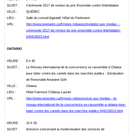
SUJET :
Cérémonie 2017 de remise du prix Ensemble contre l'intimidation
VILLE :
QUÉBEC
LIEU :
Salle du conseil législatif, Hôtel du Parlement
URL :
http://www.newswire.ca/fr/news-releases/invitation-aux-medias---
ceremonie-2017-de-remise-du-prix-ensemble-contre-lintimidation-
649419023.html
ONTARIO
HEURE :
8 h 45
SUJET :
Le Réseau international de la concurrence se rassemble à Ottawa
pour lutter contre les cartels dans les marchés publics - Déclaration
de l'honorable Amarjeet Sohi
VILLE :
Ottawa
LIEU :
Hôtel Fairmont Château Laurier
URL :
http://www.newswire.ca/fr/news-releases/avis-aux-medias---le-
reseau-international-de-la-concurrence-se-rassemble-a-ottawa-pour-
lutter-contre-les-cartels-dans-les-marches-publics-644216013.html
HEURE :
10 h 30
SUJET :
Annonce concernant la modernisation des services de