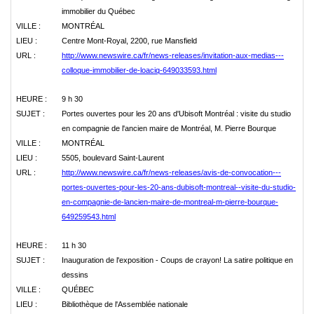
immobilier du Québec
VILLE :
MONTRÉAL
LIEU :
Centre Mont-Royal, 2200, rue Mansfield
URL :
http://www.newswire.ca/fr/news-releases/invitation-aux-medias---
colloque-immobilier-de-loaciq-649033593.html
HEURE :
9 h 30
SUJET :
Portes ouvertes pour les 20 ans d'Ubisoft Montréal : visite du studio
en compagnie de l'ancien maire de Montréal, M. Pierre Bourque
VILLE :
MONTRÉAL
LIEU :
5505, boulevard Saint-Laurent
URL :
http://www.newswire.ca/fr/news-releases/avis-de-convocation---
portes-ouvertes-pour-les-20-ans-dubisoft-montreal--visite-du-studio-
en-compagnie-de-lancien-maire-de-montreal-m-pierre-bourque-
649259543.html
HEURE :
11 h 30
SUJET :
Inauguration de l'exposition - Coups de crayon! La satire politique en
dessins
VILLE :
QUÉBEC
LIEU :
Bibliothèque de l'Assemblée nationale