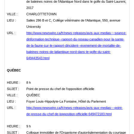
de baleines noires de l'Atlantique Nord dans le golfe du Saint-Laurent,
2017
VILLE :
CHARLOTTETOWN
LIEU :
Salles 286 B et C, Collège vétérinaire de l'Atlantique, 550, avenue
University
URL :
http://www.newswire.ca/fr/news-releases/avis-aux-medias---seance-
dinformation-technique--rapport-du-reseau-canadien-pour-la-sante-
de-la-faune-sur-le-rapport-dincident--evenement-de-mortalite-de-
baleines-noires-de-latlantique-nord-dans-le-golfe-du-saint-
649443543.html
QUÉBEC
HEURE :
8 h
SUJET :
Point de presse du chef de l'opposition officielle
VILLE :
QUÉBEC
LIEU :
Foyer Louis-Hippolyte-La Fontaine, Hôtel du Parlement
URL :
http://www.newswire.ca/fr/news-releases/avis-aux-medias---point-
de-presse-du-chef-de-lopposition-officielle-649472183.html
HEURE :
9 h
SUJET :
Colloque immobilier de l'Organisme d'autoréglementation du courtage