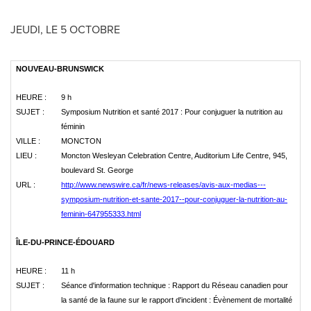
JEUDI, LE 5 OCTOBRE
NOUVEAU-BRUNSWICK
HEURE :
9 h
SUJET :
Symposium Nutrition et santé 2017 : Pour conjuguer la nutrition au
féminin
VILLE :
MONCTON
LIEU :
Moncton Wesleyan Celebration Centre, Auditorium Life Centre, 945,
boulevard St. George
URL :
http://www.newswire.ca/fr/news-releases/avis-aux-medias---
symposium-nutrition-et-sante-2017--pour-conjuguer-la-nutrition-au-
feminin-647955333.html
ÎLE-DU-PRINCE-ÉDOUARD
HEURE :
11 h
SUJET :
Séance d'information technique : Rapport du Réseau canadien pour
la santé de la faune sur le rapport d'incident : Évènement de mortalité