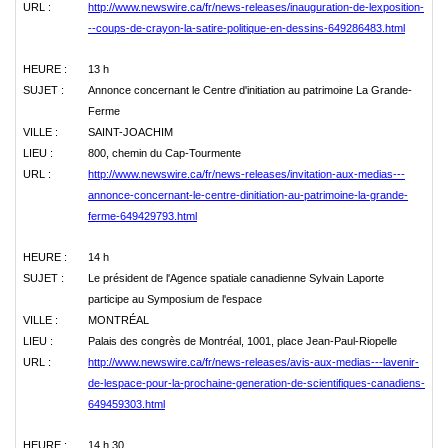
URL :
http://www.newswire.ca/fr/news-releases/inauguration-de-lexposition-
--coups-de-crayon-la-satire-politique-en-dessins-649286483.html
HEURE :
13 h
SUJET :
Annonce concernant le Centre d'initiation au patrimoine La Grande-
Ferme
VILLE :
SAINT-JOACHIM
LIEU :
800, chemin du Cap-Tourmente
URL :
http://www.newswire.ca/fr/news-releases/invitation-aux-medias---
annonce-concernant-le-centre-dinitiation-au-patrimoine-la-grande-
ferme-649429793.html
HEURE :
14 h
SUJET :
Le président de l'Agence spatiale canadienne Sylvain Laporte
participe au Symposium de l'espace
VILLE :
MONTRÉAL
LIEU :
Palais des congrès de Montréal, 1001, place Jean-Paul-Riopelle
URL :
http://www.newswire.ca/fr/news-releases/avis-aux-medias---lavenir-
de-lespace-pour-la-prochaine-generation-de-scientifiques-canadiens-
649459303.html
HEURE :
14 h 30