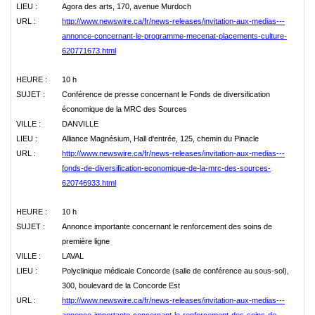
LIEU :
Agora des arts, 170, avenue Murdoch
URL :
http://www.newswire.ca/fr/news-releases/invitation-aux-medias---
annonce-concernant-le-programme-mecenat-placements-culture-
620771673.html
HEURE :
10 h
SUJET :
Conférence de presse concernant le Fonds de diversification
économique de la MRC des Sources
VILLE :
DANVILLE
LIEU :
Alliance Magnésium, Hall d'entrée, 125, chemin du Pinacle
URL :
http://www.newswire.ca/fr/news-releases/invitation-aux-medias---
fonds-de-diversification-economique-de-la-mrc-des-sources-
620746933.html
HEURE :
10 h
SUJET :
Annonce importante concernant le renforcement des soins de
première ligne
VILLE :
LAVAL
LIEU :
Polyclinique médicale Concorde (salle de conférence au sous-sol),
300, boulevard de la Concorde Est
URL :
http://www.newswire.ca/fr/news-releases/invitation-aux-medias---