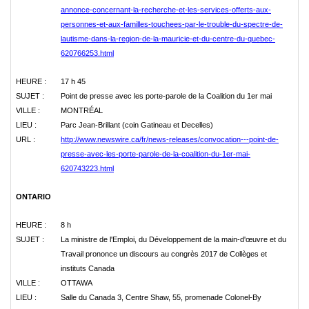
annonce-concernant-la-recherche-et-les-services-offerts-aux-
personnes-et-aux-familles-touchees-par-le-trouble-du-spectre-de-
lautisme-dans-la-region-de-la-mauricie-et-du-centre-du-quebec-
620766253.html
HEURE :
17 h 45
SUJET :
Point de presse avec les porte-parole de la Coalition du 1er mai
VILLE :
MONTRÉAL
LIEU :
Parc Jean-Brillant (coin Gatineau et Decelles)
URL :
http://www.newswire.ca/fr/news-releases/convocation---point-de-
presse-avec-les-porte-parole-de-la-coalition-du-1er-mai-
620743223.html
ONTARIO
HEURE :
8 h
SUJET :
La ministre de l'Emploi, du Développement de la main-d'œuvre et du
Travail prononce un discours au congrès 2017 de Collèges et
instituts Canada
VILLE :
OTTAWA
LIEU :
Salle du Canada 3, Centre Shaw, 55, promenade Colonel-By