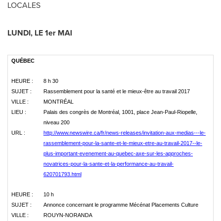
LOCALES
LUNDI, LE 1er MAI
QUÉBEC
HEURE :
8 h 30
SUJET :
Rassemblement pour la santé et le mieux-être au travail 2017
VILLE :
MONTRÉAL
LIEU :
Palais des congrès de Montréal, 1001, place Jean-Paul-Riopelle,
niveau 200
URL :
http://www.newswire.ca/fr/news-releases/invitation-aux-medias---le-
rassemblement-pour-la-sante-et-le-mieux-etre-au-travail-2017--le-
plus-important-evenement-au-quebec-axe-sur-les-approches-
novatrices-pour-la-sante-et-la-performance-au-travail-
620701793.html
HEURE :
10 h
SUJET :
Annonce concernant le programme Mécénat Placements Culture
VILLE :
ROUYN-NORANDA