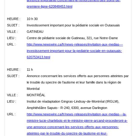
annonce-importante-concernant-le-renforcement-des-soins-de-
premiere-ligne-620848453.html
HEURE :
10 h 30
SUJET :
Investissement important pour la pédiatrie sociale en Outaouais
VILLE :
GATINEAU
LIEU :
Centre de pédiatrie sociale de Gatineau, 321, rue Notre-Dame
URL :
http://www.newswire.ca/fr/news-releases/invitation-aux-medias---
investissement-important-pour-la-pediatrie-sociale-en-outaouais-
620753413.html
HEURE :
11 h
SUJET :
Annonce concernant les services offerts aux personnes atteintes par
le trouble du spectre de l'autisme et leur famille dans la région de
Montréal
VILLE :
MONTRÉAL
LIEU :
Institut de réadaptation Gingras-Lindsay-de-Montréal (IRGLM),
Amphithéâtre Saputo - R-240, 6300, avenue Darlington
URL :
http://www.newswire.ca/fr/news-releases/invitation-aux-medias---la-
ministre-lucie-charlebois-et-le-ministre-pierre-arcand-procederont-a-
une-annonce-concernant-les-services-offerts-aux-personnes-
atteintes-par-le-trouble-du-spectre-de-lautisme-et-leur-