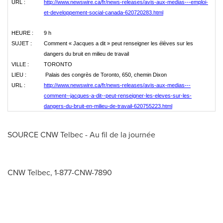
URL :
http://www.newswire.ca/fr/news-releases/avis-aux-medias---emploi-
et-developpement-social-canada-620720283.html
HEURE :
9 h
SUJET :
Comment « Jacques a dit » peut renseigner les élèves sur les
dangers du bruit en milieu de travail
VILLE :
TORONTO
LIEU :
Palais des congrès de Toronto, 650, chemin Dixon
URL :
http://www.newswire.ca/fr/news-releases/avis-aux-medias---
comment--jacques-a-dit--peut-renseigner-les-eleves-sur-les-
dangers-du-bruit-en-milieu-de-travail-620755223.html
SOURCE CNW Telbec - Au fil de la journée
CNW Telbec, 1-877-CNW-7890