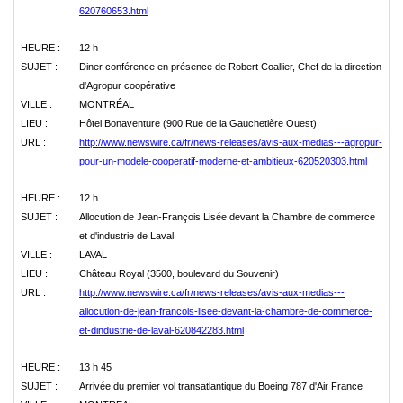
620760653.html
HEURE :
12 h
SUJET :
Diner conférence en présence de Robert Coallier, Chef de la direction
d'Agropur coopérative
VILLE :
MONTRÉAL
LIEU :
Hôtel Bonaventure (900 Rue de la Gauchetière Ouest)
URL :
http://www.newswire.ca/fr/news-releases/avis-aux-medias---agropur-
pour-un-modele-cooperatif-moderne-et-ambitieux-620520303.html
HEURE :
12 h
SUJET :
Allocution de Jean-François Lisée devant la Chambre de commerce
et d'industrie de Laval
VILLE :
LAVAL
LIEU :
Château Royal (3500, boulevard du Souvenir)
URL :
http://www.newswire.ca/fr/news-releases/avis-aux-medias---
allocution-de-jean-francois-lisee-devant-la-chambre-de-commerce-
et-dindustrie-de-laval-620842283.html
HEURE :
13 h 45
SUJET :
Arrivée du premier vol transatlantique du Boeing 787 d'Air France