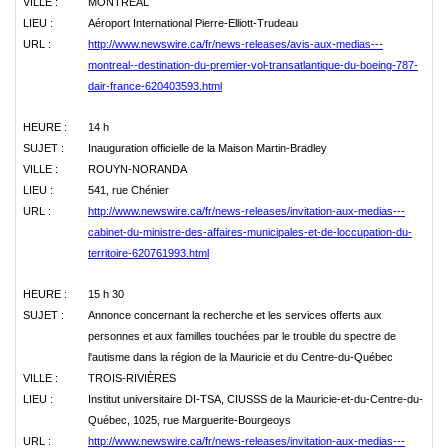
VILLE :
MONTREAL
LIEU :
Aéroport International Pierre-Elliott-Trudeau
URL :
http://www.newswire.ca/fr/news-releases/avis-aux-medias---
montreal--destination-du-premier-vol-transatlantique-du-boeing-787-
dair-france-620403593.html
HEURE :
14 h
SUJET :
Inauguration officielle de la Maison Martin-Bradley
VILLE :
ROUYN-NORANDA
LIEU :
541, rue Chénier
URL :
http://www.newswire.ca/fr/news-releases/invitation-aux-medias---
cabinet-du-ministre-des-affaires-municipales-et-de-loccupation-du-
territoire-620761993.html
HEURE :
15 h 30
SUJET :
Annonce concernant la recherche et les services offerts aux
personnes et aux familles touchées par le trouble du spectre de
l'autisme dans la région de la Mauricie et du Centre-du-Québec
VILLE :
TROIS-RIVIÈRES
LIEU :
Institut universitaire DI-TSA, CIUSSS de la Mauricie-et-du-Centre-du-
Québec, 1025, rue Marguerite-Bourgeoys
URL :
http://www.newswire.ca/fr/news-releases/invitation-aux-medias---