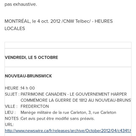
pas exhaustive.
MONTRÉAL, le
4 oct. 2012
/CNW Telbec/ - HEURES
LOCALES
VENDREDI, LE 5 OCTOBRE
NOUVEAU-BRUNSWICK
HEURE :
14 h 00
SUJET :
PATRIMOINE CANADIEN - LE GOUVERNEMENT HARPER
COMMÉMORE LA GUERRE DE 1812 AU NOUVEAU-BRUNSWI
VILLE :
FREDERICTON
LIEU :
Manège militaire de la rue Carleton, 3, rue Carleton
NOTES :
Cet avis peut être modifié sans préavis.
URL:
http://www.newswire.ca/fr/releases/archive/October2012/04/c4341.htm