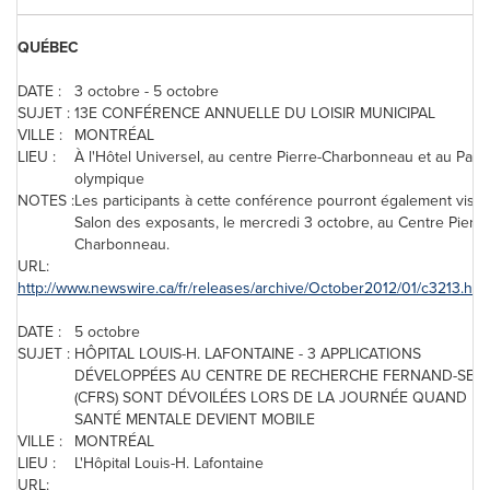
QUÉBEC
DATE :
3 octobre - 5 octobre
SUJET :
13E CONFÉRENCE ANNUELLE DU LOISIR MUNICIPAL
VILLE :
MONTRÉAL
LIEU :
À l'Hôtel Universel, au centre Pierre-Charbonneau et au Parc
olympique
NOTES :
Les participants à cette conférence pourront également visite
Salon des exposants, le mercredi 3 octobre, au Centre Pierre
Charbonneau.
URL:
http://www.newswire.ca/fr/releases/archive/October2012/01/c3213.htm
DATE :
5 octobre
SUJET :
HÔPITAL LOUIS-H. LAFONTAINE - 3 APPLICATIONS
DÉVELOPPÉES AU CENTRE DE RECHERCHE FERNAND-SEG
(CFRS) SONT DÉVOILÉES LORS DE LA JOURNÉE QUAND LA
SANTÉ MENTALE DEVIENT MOBILE
VILLE :
MONTRÉAL
LIEU :
L'Hôpital Louis-H. Lafontaine
URL: