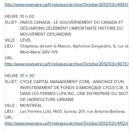
http://www.newswire.ca/fr/releases/archive/October2012/03/c4051.htm
HEURE :
10 h 00
SUJET :
PARCS
CANADA
- LE GOUVERNEMENT DU
CANADA
ET
DESJARDINS CÉLÈBRENT L'IMPORTANTE HISTOIRE DU
MOUVEMENT DESJARDINS
VILLE :
LÉVIS
LIEU :
Chapiteau devant la Maison, Alphonse-Desjardins, 6, rue du
Mont-Marie G6V 1V9
URL:
http://www.newswire.ca/fr/releases/archive/October2012/03/c4073.ht
HEURE :
10 h 30
SUJET :
CYCLE CAPITAL MANAGEMENT (CCM) - ANNONCE D'UN
INVESTISSEMENT DE FONDS D'AMORÇAGE CYCLE-C3E, S.E.
DANS LES FERMES LUFA INC., UNE ENTREPRISE DU SECTE
DE L'AGRICULTURE URBAINE
VILLE :
MONTRÉAL
LIEU :
Les Fermes Lufa, 1400, bureau 201, rue Antonio-Barbeau
URL:
http://www.newswire.ca/fr/releases/archive/October2012/03/c4112.htm