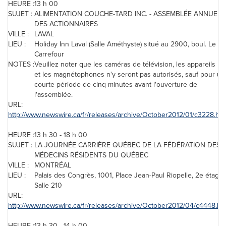
HEURE :
13 h 00
SUJET :
ALIMENTATION COUCHE-TARD INC. - ASSEMBLÉE ANNUELL
DES ACTIONNAIRES
VILLE :
LAVAL
LIEU :
Holiday Inn Laval (Salle Améthyste) situé au 2900, boul. Le
Carrefour
NOTES :
Veuillez noter que les caméras de télévision, les appareils p
et les magnétophones n'y seront pas autorisés, sauf pour un
courte période de cinq minutes avant l'ouverture de
l'assemblée.
URL:
http://www.newswire.ca/fr/releases/archive/October2012/01/c3228.htm
HEURE :
13 h 30 - 18 h 00
SUJET :
LA JOURNÉE CARRIÈRE QUÉBEC DE LA FÉDÉRATION DES
MÉDECINS RÉSIDENTS DU QUÉBEC
VILLE :
MONTRÉAL
LIEU :
Palais des Congrès, 1001, Place Jean-Paul Riopelle, 2e étage,
Salle 210
URL:
http://www.newswire.ca/fr/releases/archive/October2012/04/c4448.ht
HEURE :
13 h 30 - 14 h 00