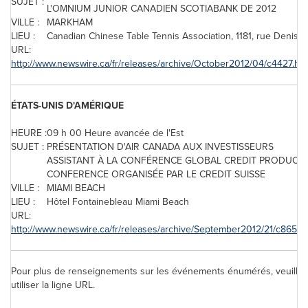
SUJET :
L'OMNIUM JUNIOR CANADIEN SCOTIABANK DE 2012
VILLE :
MARKHAM
LIEU :
Canadian Chinese Table Tennis Association, 1181, rue Deniso
URL:
http://www.newswire.ca/fr/releases/archive/October2012/04/c4427.htm
ÉTATS-UNIS D'AMÉRIQUE
HEURE :
09 h 00 Heure avancée de l'Est
SUJET :
PRÉSENTATION D'AIR
CANADA
AUX INVESTISSEURS
ASSISTANT À LA CONFÉRENCE GLOBAL CREDIT PRODUCT
CONFERENCE ORGANISÉE PAR LE CREDIT SUISSE
VILLE :
MIAMI
BEACH
LIEU :
Hôtel Fontainebleau
Miami
Beach
URL:
http://www.newswire.ca/fr/releases/archive/September2012/21/c8656.
Pour plus de renseignements sur les événements énumérés, veuillez
utiliser la ligne URL.