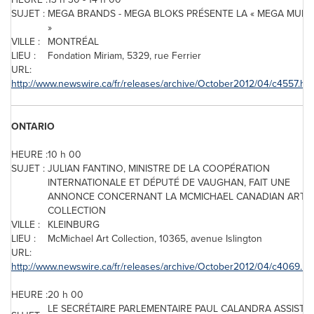
SUJET :
MEGA BRANDS - MEGA BLOKS PRÉSENTE LA « MEGA MURA
»
VILLE :
MONTRÉAL
LIEU :
Fondation Miriam, 5329, rue Ferrier
URL:
http://www.newswire.ca/fr/releases/archive/October2012/04/c4557.htm
ONTARIO
HEURE :
10 h 00
SUJET :
JULIAN FANTINO, MINISTRE DE LA COOPÉRATION
INTERNATIONALE ET DÉPUTÉ DE VAUGHAN, FAIT UNE
ANNONCE CONCERNANT LA MCMICHAEL CANADIAN ART
COLLECTION
VILLE :
KLEINBURG
LIEU :
McMichael Art Collection, 10365, avenue Islington
URL:
http://www.newswire.ca/fr/releases/archive/October2012/04/c4069.ht
HEURE :
20 h 00
LE SECRÉTAIRE PARLEMENTAIRE PAUL CALANDRA ASSISTE