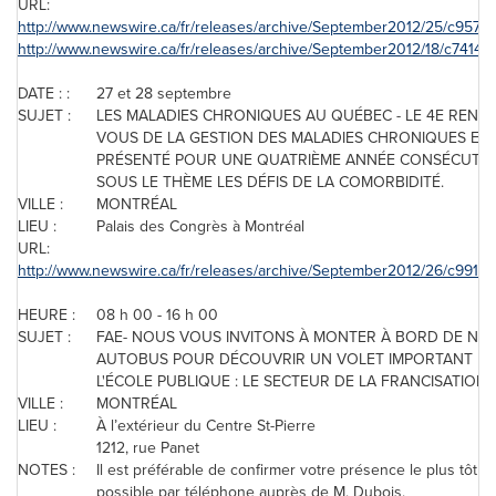
URL:
http://www.newswire.ca/fr/releases/archive/September2012/25/c9572.
http://www.newswire.ca/fr/releases/archive/September2012/18/c7414.h
DATE : :
27 et 28 septembre
SUJET :
LES MALADIES CHRONIQUES AU QUÉBEC - LE 4E RENDE
VOUS DE LA GESTION DES MALADIES CHRONIQUES ES
PRÉSENTÉ POUR UNE QUATRIÈME ANNÉE CONSÉCUTIV
SOUS LE THÈME LES DÉFIS DE LA COMORBIDITÉ.
VILLE :
MONTRÉAL
LIEU :
Palais des Congrès à Montréal
URL:
http://www.newswire.ca/fr/releases/archive/September2012/26/c9916.
HEURE :
08 h 00 - 16 h 00
SUJET :
FAE- NOUS VOUS INVITONS À MONTER À BORD DE NO
AUTOBUS POUR DÉCOUVRIR UN VOLET IMPORTANT D
L'ÉCOLE PUBLIQUE : LE SECTEUR DE LA FRANCISATION.
VILLE :
MONTRÉAL
LIEU :
À l’extérieur du Centre St-Pierre
1212, rue Panet
NOTES :
Il est préférable de confirmer votre présence le plus tôt
possible par téléphone auprès de M. Dubois.