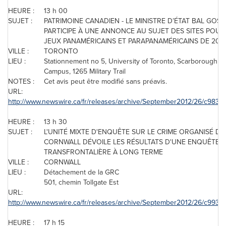
HEURE :
13 h 00
SUJET :
PATRIMOINE CANADIEN - LE MINISTRE D’ÉTAT BAL GOSA
PARTICIPE À UNE ANNONCE AU SUJET DES SITES POUR
JEUX PANAMÉRICAINS ET PARAPANAMÉRICAINS DE 201
VILLE :
TORONTO
LIEU :
Stationnement no 5, University of
Toronto
, Scarborough
Campus, 1265 Military Trail
NOTES :
Cet avis peut être modifié sans préavis.
URL:
http://www.newswire.ca/fr/releases/archive/September2012/26/c9831.
HEURE :
13 h 30
SUJET :
L'UNITÉ MIXTE D'ENQUÊTE SUR LE CRIME ORGANISÉ DE
CORNWALL DÉVOILE LES RÉSULTATS D'UNE ENQUÊTE
TRANSFRONTALIÈRE À LONG TERME
VILLE :
CORNWALL
LIEU :
Détachement de la GRC
501, chemin Tollgate Est
URL:
http://www.newswire.ca/fr/releases/archive/September2012/26/c9931.
HEURE :
17 h 15