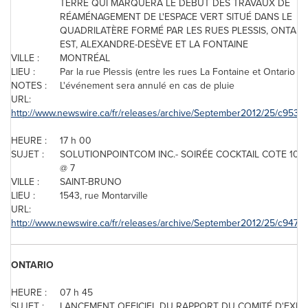
TERRE QUI MARQUERA LE DÉBUT DES TRAVAUX DE
RÉAMÉNAGEMENT DE L'ESPACE VERT SITUÉ DANS LE
QUADRILATÈRE FORMÉ PAR LES RUES PLESSIS, ONTARI
EST, ALEXANDRE-DESÈVE ET LA FONTAINE
VILLE :
MONTRÉAL
LIEU :
Par la rue Plessis (entre les rues La Fontaine et Ontario Es
NOTES :
L'événement sera annulé en cas de pluie
URL:
http://www.newswire.ca/fr/releases/archive/September2012/25/c9535.
HEURE :
17 h 00
SUJET :
SOLUTIONPOINTCOM INC.- SOIRÉE COCKTAIL COTE 100 
@ 7
VILLE :
SAINT-BRUNO
LIEU :
1543, rue Montarville
URL:
http://www.newswire.ca/fr/releases/archive/September2012/25/c9475.
ONTARIO
HEURE :
07 h 45
SUJET :
LANCEMENT OFFICIEL DU RAPPORT DU COMITÉ D'EXPE