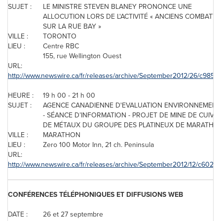
SUJET :
LE MINISTRE STEVEN BLANEY PRONONCE UNE
ALLOCUTION LORS DE L'ACTIVITÉ « ANCIENS COMBATT
SUR LA RUE BAY »
VILLE :
TORONTO
LIEU :
Centre RBC
155, rue
Wellington
Ouest
URL:
http://www.newswire.ca/fr/releases/archive/September2012/26/c9852.
HEURE :
19 h 00 - 21 h 00
SUJET :
AGENCE CANADIENNE D'EVALUATION ENVIRONNEMENT
- SÉANCE D’INFORMATION - PROJET DE MINE DE CUIVR
DE MÉTAUX DU GROUPE DES PLATINEUX DE MARATHO
VILLE :
MARATHON
LIEU :
Zero 100 Motor Inn, 21 ch. Peninsula
URL:
http://www.newswire.ca/fr/releases/archive/September2012/12/c6029.
CONFÉRENCES TÉLÉPHONIQUES ET DIFFUSIONS WEB
DATE :
26 et 27 septembre