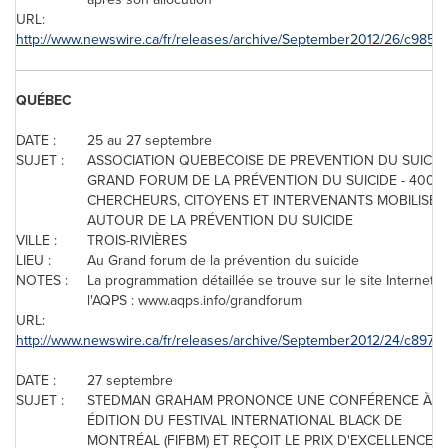
URL:
http://www.newswire.ca/fr/releases/archive/September2012/26/c9850.
QUÉBEC
DATE :
25 au 27 septembre
SUJET :
ASSOCIATION QUEBECOISE DE PREVENTION DU SUICIDE
GRAND FORUM DE LA PRÉVENTION DU SUICIDE - 400
CHERCHEURS, CITOYENS ET INTERVENANTS MOBILISÉS
AUTOUR DE LA PRÉVENTION DU SUICIDE
VILLE :
TROIS-RIVIÈRES
LIEU :
Au Grand forum de la prévention du suicide
NOTES :
La programmation détaillée se trouve sur le site Internet d
l'AQPS : www.aqps.info/grandforum
URL:
http://www.newswire.ca/fr/releases/archive/September2012/24/c8974.
DATE :
27 septembre
SUJET :
STEDMAN GRAHAM PRONONCE UNE CONFÉRENCE À LA
ÉDITION DU FESTIVAL INTERNATIONAL BLACK DE
MONTRÉAL (FIFBM) ET REÇOIT LE PRIX D'EXCELLENCE E