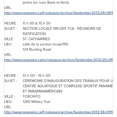
(entre les rues Bank et Kent)
URL:
http://www.newswire.ca/fr/releases/archive/September2012/24/c9015.
HEURE :
11 h 00 & 15 h 30
SUJET :
SECTION LOCALE 199 DES TCA - RÉUNIONS DE
RATIFICATION
VILLE :
ST. CATHARINES
LIEU :
salle de la section locale199,
124 Bunting Road
URL:
http://www.newswire.ca/en/releases/archive/September2012/25/c9513
HEURE :
13 h 00 - 16 h 00
SUJET :
CÉRÉMONIE D'INAUGURATION DES TRAVAUX POUR LE
CENTRE AQUATIQUE ET COMPLEXE SPORTIF PANAMÉRI
ET PARAPANAMÉRICAIN
VILLE :
TORONTO
LIEU :
1265 Military Trail
URL:
http://www.newswire.ca/fr/releases/archive/September2012/24/c9110.h