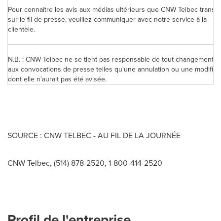
Pour connaître les avis aux médias ultérieurs que CNW Telbec transm
sur le fil de presse, veuillez communiquer avec notre service à la
clientèle.
N.B. : CNW Telbec ne se tient pas responsable de tout changement rel
aux convocations de presse telles qu'une annulation ou une modificat
dont elle n'aurait pas été avisée.
SOURCE : CNW TELBEC - AU FIL DE LA JOURNÉE
CNW Telbec, (514) 878-2520, 1-800-414-2520
Profil de l'entreprise