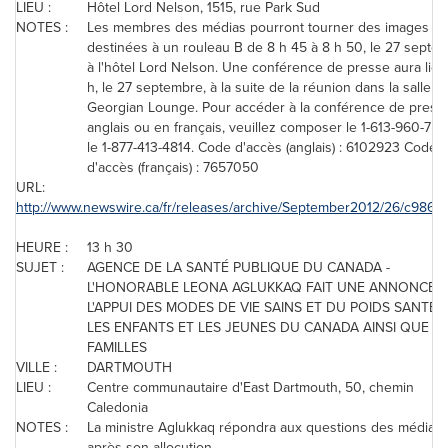
LIEU :
Hôtel
Lord Nelson
, 1515, rue Park Sud
NOTES :
Les membres des médias pourront tourner des images
destinées à un rouleau B de 8 h 45 à 8 h 50, le 27 septe
à l'hôtel
Lord Nelson
. Une conférence de presse aura lieu
h, le 27 septembre, à la suite de la réunion dans la salle
Georgian Lounge. Pour accéder à la conférence de press
anglais ou en français, veuillez composer le 1-613-960-75
le 1-877-413-4814. Code d'accès (anglais) : 6102923 Code
d'accès (français) : 7657050
URL:
http://www.newswire.ca/fr/releases/archive/September2012/26/c9867.
HEURE :
13 h 30
SUJET :
AGENCE DE LA SANTÉ PUBLIQUE DU
CANADA
-
L'HONORABLE LEONA AGLUKKAQ FAIT UNE ANNONCE 
L'APPUI DES MODES DE VIE SAINS ET DU POIDS SANTÉ 
LES ENFANTS ET LES JEUNES DU
CANADA
AINSI QUE L
FAMILLES
VILLE :
DARTMOUTH
LIEU :
Centre communautaire d'East Dartmouth, 50, chemin
Caledonia
NOTES :
La ministre Aglukkaq répondra aux questions des médias
après son allocution