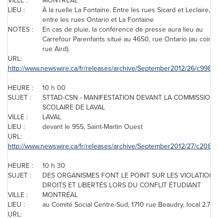
VILLE :
MONTRÉAL
LIEU :
À la ruelle La Fontaine. Entre les rues Sicard et Leclaire, et
entre les rues Ontario et La Fontaine
NOTES :
En cas de pluie, la conférence de presse aura lieu au
Carrefour Parenfants situé au 4650, rue Ontario (au coin d
rue Aird).
URL:
http://www.newswire.ca/fr/releases/archive/September2012/26/c9988.
HEURE :
10 h 00
SUJET :
STTAD-CSN - MANIFESTATION DEVANT LA COMMISSION
SCOLAIRE DE LAVAL
VILLE :
LAVAL
LIEU :
devant le 955, Saint-Martin Ouest
URL:
http://www.newswire.ca/fr/releases/archive/September2012/27/c2083.
HEURE :
10 h 30
SUJET :
DES ORGANISMES FONT LE POINT SUR LES VIOLATIONS
DROITS ET LIBERTÉS LORS DU CONFLIT ÉTUDIANT
VILLE :
MONTRÉAL
LIEU :
au Comité Social Centre-Sud, 1710 rue Beaudry, local 2.7
URL: