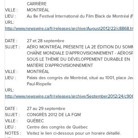
CARRIÈRE
VILLE :
MONTRÉAL
LIEU :
Au 8e Festival International du Film Black de Montréal (FI
URL:
http://www.newswire.ca/fr/releases/archive/August2012/22/c8868.html
DATE :
27 et 28 septembre
SUJET :
AÉRO MONTRÉAL PRÉSENTE LA 2E ÉDITION DU SOMME
CHAÎNE MONDIALE D'APPROVISIONNEMENT - AÉROSPAT
SOUS LE THÈME DU DÉVELOPPEMENT DURABLE EN
MATIÈRE D'APPROVISIONNEMENT
VILLE :
MONTRÉAL
LIEU :
Palais des congrès de Montréal, situé au 1001, place Jean-
Paul-Riopelle
URL:
http://www.newswire.ca/fr/releases/archive/September2012/24/c9066.
DATE :
27 au 29 septembre
SUJET :
CONGRÈS 2012 DE LA FQM
VILLE :
QUÉBEC
LIEU :
Centre des congrès de Québec
NOTES :
Visitez le lien ci-dessous pour un horaire détaillé.