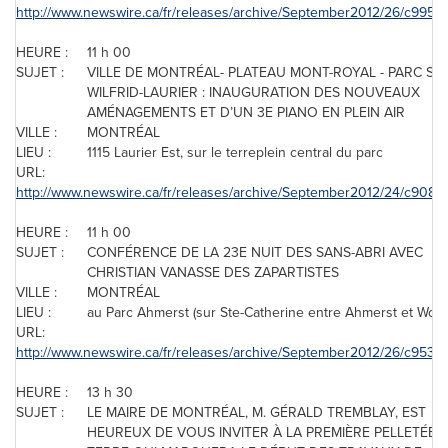
http://www.newswire.ca/fr/releases/archive/September2012/26/c9950.
HEURE :
11 h 00
SUJET :
VILLE DE MONTRÉAL- PLATEAU MONT-ROYAL - PARC SIR
WILFRID-LAURIER : INAUGURATION DES NOUVEAUX
AMÉNAGEMENTS ET D’UN 3E PIANO EN PLEIN AIR
VILLE :
MONTRÉAL
LIEU :
1115 Laurier Est, sur le terreplein central du parc
URL:
http://www.newswire.ca/fr/releases/archive/September2012/24/c9080.
HEURE :
11 h 00
SUJET :
CONFÉRENCE DE LA 23E NUIT DES SANS-ABRI AVEC
CHRISTIAN VANASSE DES ZAPARTISTES
VILLE :
MONTRÉAL
LIEU :
au Parc Ahmerst (sur Ste-Catherine entre Ahmerst et Wolfe
URL:
http://www.newswire.ca/fr/releases/archive/September2012/26/c9536.
HEURE :
13 h 30
SUJET :
LE MAIRE DE MONTRÉAL, M. GÉRALD TREMBLAY, EST
HEUREUX DE VOUS INVITER À LA PREMIÈRE PELLETÉE 