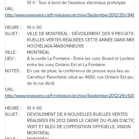
10 h : Tour à bord de l'autobus électrique prototype
URL:
http://www.newswire.ca/fr/releases/archive/September2012/25/c9486.
HEURE :
10 h 00
SUJET :
VILLE DE MONTRÉAL - DÉVOILEMENT DES 9 PROJETS D
RUELLES VERTES RÉALISÉES CETTE ANNÉE DANS MERC
HOCHELAGA-MAISONNEUVE
VILLE :
MONTRÉAL
LIEU :
À la ruelle La Fontaine - Entre les rues Sicard et Leclaire, e
entre les rues Ontario Est et La Fontaine
NOTES :
En cas de pluie, la conférence de presse aura lieu au
Carrefour Parenfants situé au 4650, rue Ontario Est (au co
de la rue Aird).
URL:
http://www.newswire.ca/fr/releases/archive/September2012/24/c9209.
HEURE :
10 h 00
SUJET :
DÉVOILEMENT DE 9 NOUVELLES RUELLES VERTES
RÉALISÉES EN 2012 DANS LE CADRE DU PLAN D'ACTION
VERT ET BLEU DE L'OPPOSITION OFFICIELLE, VISION
MONTRÉAL