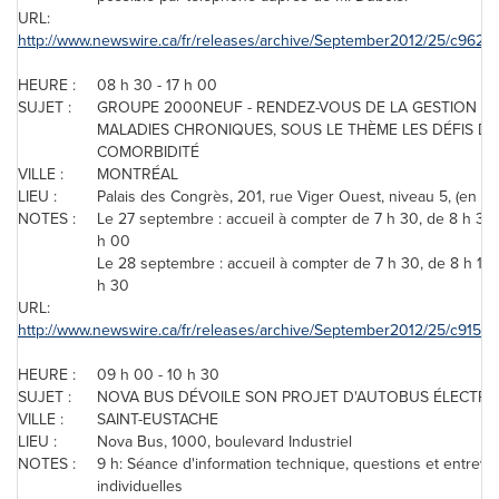
URL:
http://www.newswire.ca/fr/releases/archive/September2012/25/c9622.
HEURE :
08 h 30 - 17 h 00
SUJET :
GROUPE 2000NEUF - RENDEZ-VOUS DE LA GESTION D
MALADIES CHRONIQUES, SOUS LE THÈME LES DÉFIS DE
COMORBIDITÉ
VILLE :
MONTRÉAL
LIEU :
Palais des Congrès, 201, rue Viger Ouest, niveau 5, (en ha
NOTES :
Le 27 septembre : accueil à compter de 7 h 30, de 8 h 30 
h 00
Le 28 septembre : accueil à compter de 7 h 30, de 8 h 15 
h 30
URL:
http://www.newswire.ca/fr/releases/archive/September2012/25/c9157.h
HEURE :
09 h 00 - 10 h 30
SUJET :
NOVA BUS DÉVOILE SON PROJET D'AUTOBUS ÉLECTRI
VILLE :
SAINT-EUSTACHE
LIEU :
Nova Bus, 1000, boulevard Industriel
NOTES :
9 h: Séance d'information technique, questions et entrev
individuelles