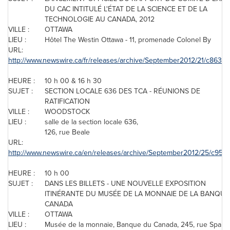
DU CAC INTITULÉ L'ÉTAT DE LA SCIENCE ET DE LA
TECHNOLOGIE AU
CANADA
, 2012
VILLE :
OTTAWA
LIEU :
Hôtel The Westin
Ottawa
- 11, promenade
Colonel By
URL:
http://www.newswire.ca/fr/releases/archive/September2012/21/c8633.
HEURE :
10 h 00 & 16 h 30
SUJET :
SECTION LOCALE 636 DES TCA - RÉUNIONS DE
RATIFICATION
VILLE :
WOODSTOCK
LIEU :
salle de la section locale 636,
126, rue Beale
URL:
http://www.newswire.ca/en/releases/archive/September2012/25/c9513
HEURE :
10 h 00
SUJET :
DANS LES BILLETS - UNE NOUVELLE EXPOSITION
ITINÉRANTE DU MUSÉE DE LA MONNAIE DE LA BANQUE
CANADA
VILLE :
OTTAWA
LIEU :
Musée de la monnaie, Banque du
Canada
, 245, rue Sparks