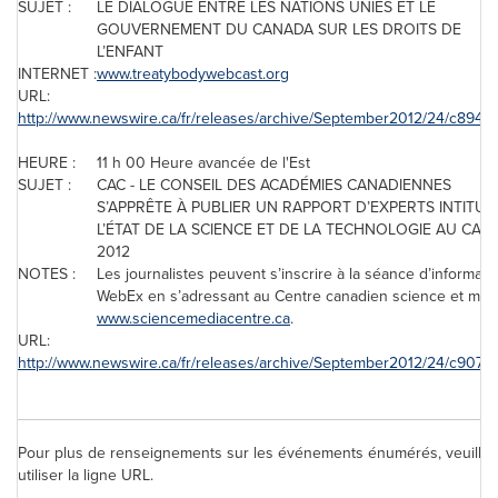
SUJET :
LE DIALOGUE ENTRE LES NATIONS UNIES ET LE
GOUVERNEMENT DU
CANADA
SUR LES DROITS DE
L’ENFANT
INTERNET :
www.treatybodywebcast.org
URL:
http://www.newswire.ca/fr/releases/archive/September2012/24/c8940.
HEURE :
11 h 00 Heure avancée de l'Est
SUJET :
CAC - LE CONSEIL DES ACADÉMIES CANADIENNES
S’APPRÊTE À PUBLIER UN RAPPORT D’EXPERTS INTITULÉ
L’ÉTAT DE LA SCIENCE ET DE LA TECHNOLOGIE AU
CAN
2012
NOTES :
Les journalistes peuvent s’inscrire à la séance d’informati
WebEx en s’adressant au Centre canadien science et méd
www.sciencemediacentre.ca
.
URL:
http://www.newswire.ca/fr/releases/archive/September2012/24/c9070.
Pour plus de renseignements sur les événements énumérés, veuillez
utiliser la ligne URL.