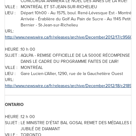
CONCORDIA ANIMERA LE NOËL DES AÎNÉS DE LA RUE!
VILLE :
MONTRÉAL ET ST-JEAN-SUR-RICHELIEU
LIEU :
Départ 10h00 - Au 1575, boul. René-Lévesque Est - Montréal
Arrivée - Érablière du Golf Au Pain de Sucre - Au 1145 Petit
Bernier - St-Jean-sur-Richelieu
URL:
http://www.newswire.ca/fr/releases/archive/December2012/17/c9560.h
HEURE :
10 h 00
SUJET :
AQLPA - REMISE OFFICIELLE DE LA 5000E RÉCOMPENSE A
DANS LE CADRE DU PROGRAMME FAITES DE L'AIR!
VILLE :
MONTRÉAL
LIEU :
Gare Lucien-L'Allier, 1290, rue de la Gauchetière Ouest
URL:
http://www.newswire.ca/fr/releases/archive/December2012/18/c2189.h
ONTARIO
HEURE :
12 h 00
SUJET :
LE MINISTRE D'ÉTAT BAL GOSAL REMET DES MÉDAILLES D
JUBILÉ DE DIAMANT
VILLE :
TORONTO