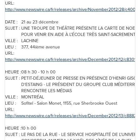
URL:
http://www.newswire.ca/fr/releases/archive/November2012/28/c4004.
DATE :
21 au 23 décembre
SUJET :
UNE TROUPE DE THÉÂTRE PRÉSENTE LA CARTE DE NOEL
POUR VENIR EN AIDE À L'ÉCOLE TRÈS SAINT-SACREMENT
VILLE :
LACHINE
LIEU :
377, 44ième avenue
URL:
http://www.newswire.ca/fr/releases/archive/December2012/12/c8301.h
HEURE :
08 h 30 - 10 h 00
SUJET :
PETIT-DÉJEUNER DE PRESSE EN PRÉSENCE D'HENRI GISCA
D'ESTAING - LE PRÉSIDENT DU GROUPE CLUB MÉDITERRA
RENCONTRE LES MÉDIAS
VILLE :
MONTRÉAL
LIEU :
Sofitel - Salon Monet, 1155, rue Sherbrooke Ouest
URL:
http://www.newswire.ca/fr/releases/archive/December2012/13/c8882.h
HEURE :
10 h 00
SUJET :
LE PAS DE LA RUE - LE SERVICE HOSPITALITÉ DE L'UNIVERS