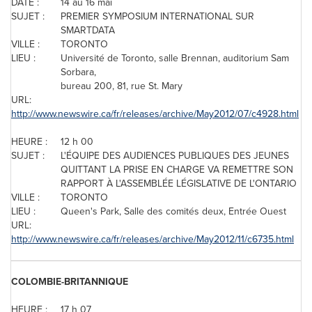
DATE :
14 au 16 mai
SUJET :
PREMIER SYMPOSIUM INTERNATIONAL SUR
SMARTDATA
VILLE :
TORONTO
LIEU :
Université de
Toronto
, salle Brennan, auditorium Sam
Sorbara,
bureau 200, 81, rue St. Mary
URL:
http://www.newswire.ca/fr/releases/archive/May2012/07/c4928.html
HEURE :
12 h 00
SUJET :
L'ÉQUIPE DES AUDIENCES PUBLIQUES DES JEUNES
QUITTANT LA PRISE EN CHARGE VA REMETTRE SON
RAPPORT À L'ASSEMBLÉE LÉGISLATIVE DE L'ONTARIO
VILLE :
TORONTO
LIEU :
Queen's Park, Salle des comités deux, Entrée Ouest
URL:
http://www.newswire.ca/fr/releases/archive/May2012/11/c6735.html
COLOMBIE-BRITANNIQUE
HEURE :
17 h 07