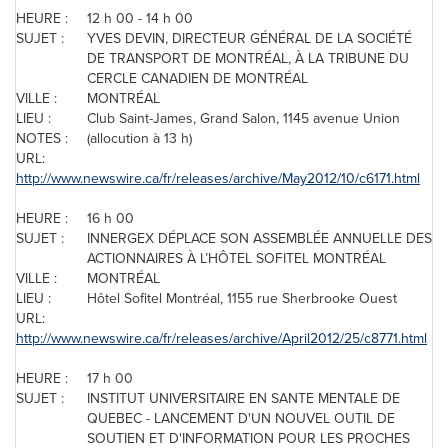
HEURE :
12 h 00 - 14 h 00
SUJET :
YVES DEVIN, DIRECTEUR GÉNÉRAL DE LA SOCIÉTÉ
DE TRANSPORT DE MONTRÉAL, À LA TRIBUNE DU
CERCLE CANADIEN DE MONTRÉAL
VILLE :
MONTRÉAL
LIEU :
Club Saint-James, Grand Salon, 1145 avenue Union
NOTES :
(allocution à 13 h)
URL:
http://www.newswire.ca/fr/releases/archive/May2012/10/c6171.html
HEURE :
16 h 00
SUJET :
INNERGEX DÉPLACE SON ASSEMBLÉE ANNUELLE DES
ACTIONNAIRES À L’HÔTEL SOFITEL MONTRÉAL
VILLE :
MONTRÉAL
LIEU :
Hôtel Sofitel Montréal, 1155 rue Sherbrooke Ouest
URL:
http://www.newswire.ca/fr/releases/archive/April2012/25/c8771.html
HEURE :
17 h 00
SUJET :
INSTITUT UNIVERSITAIRE EN SANTE MENTALE DE
QUEBEC
- LANCEMENT D'UN NOUVEL OUTIL DE
SOUTIEN ET D'INFORMATION POUR LES PROCHES