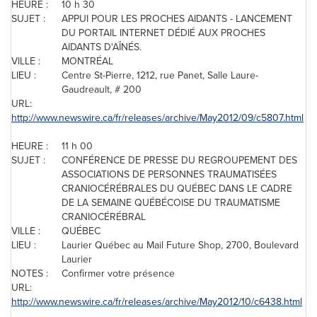
HEURE :
10 h 30
SUJET :
APPUI POUR LES PROCHES AIDANTS - LANCEMENT
DU PORTAIL INTERNET DÉDIÉ AUX PROCHES
AIDANTS D'AÎNÉS.
VILLE :
MONTRÉAL
LIEU :
Centre St-Pierre, 1212, rue Panet, Salle Laure-
Gaudreault, # 200
URL:
http://www.newswire.ca/fr/releases/archive/May2012/09/c5807.html
HEURE :
11 h 00
SUJET :
CONFÉRENCE DE PRESSE DU REGROUPEMENT DES
ASSOCIATIONS DE PERSONNES TRAUMATISÉES
CRANIOCÉRÉBRALES DU QUÉBEC DANS LE CADRE
DE LA SEMAINE QUÉBÉCOISE DU TRAUMATISME
CRANIOCÉRÉBRAL
VILLE :
QUÉBEC
LIEU :
Laurier Québec au Mail Future Shop, 2700, Boulevard
Laurier
NOTES :
Confirmer votre présence
URL:
http://www.newswire.ca/fr/releases/archive/May2012/10/c6438.html