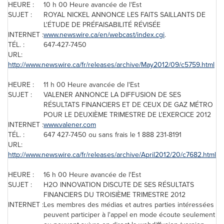
HEURE :
10 h 00 Heure avancée de l'Est
SUJET :
ROYAL NICKEL ANNONCE LES FAITS SAILLANTS DE
L'ÉTUDE DE PRÉFAISABILITÉ RÉVISÉE
INTERNET :
www.newswire.ca/en/webcast/index.cgi
.
TÉL. :
647-427-7450
URL:
http://www.newswire.ca/fr/releases/archive/May2012/09/c5759.html
HEURE :
11 h 00 Heure avancée de l'Est
SUJET :
VALENER ANNONCE LA DIFFUSION DE SES
RÉSULTATS FINANCIERS ET DE CEUX DE GAZ MÉTRO
POUR LE DEUXIÈME TRIMESTRE DE L'EXERCICE 2012
INTERNET :
www.valener.com
TÉL. :
647 427-7450 ou sans frais le 1 888 231-8191
URL:
http://www.newswire.ca/fr/releases/archive/April2012/20/c7682.html
HEURE :
16 h 00 Heure avancée de l'Est
SUJET :
H2O INNOVATION DISCUTE DE SES RÉSULTATS
FINANCIERS DU TROISIÈME TRIMESTRE 2012
INTERNET :
Les membres des médias et autres parties intéressées
peuvent participer à l'appel en mode écoute seulement