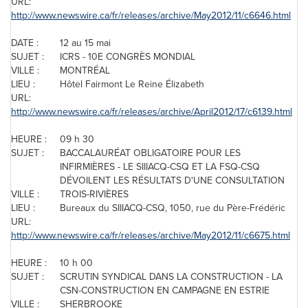
URL:
http://www.newswire.ca/fr/releases/archive/May2012/11/c6646.html
DATE :
12 au 15 mai
SUJET :
ICRS - 10E CONGRÈS MONDIAL
VILLE :
MONTRÉAL
LIEU :
Hôtel Fairmont
Le Reine
Élizabeth
URL:
http://www.newswire.ca/fr/releases/archive/April2012/17/c6139.html
HEURE :
09 h 30
SUJET :
BACCALAURÉAT OBLIGATOIRE POUR LES
INFIRMIÈRES - LE SIIIACQ-CSQ ET LA FSQ-CSQ
DÉVOILENT LES RÉSULTATS D'UNE CONSULTATION
VILLE :
TROIS-RIVIÈRES
LIEU :
Bureaux du SIIIACQ-CSQ, 1050, rue du Père-Frédéric
URL:
http://www.newswire.ca/fr/releases/archive/May2012/11/c6675.html
HEURE :
10 h 00
SUJET :
SCRUTIN SYNDICAL DANS LA CONSTRUCTION - LA
CSN-CONSTRUCTION EN CAMPAGNE EN ESTRIE
VILLE :
SHERBROOKE