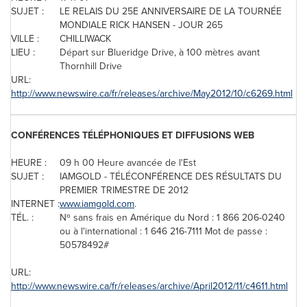
SUJET :
LE RELAIS DU 25E ANNIVERSAIRE DE LA TOURNÉE
MONDIALE RICK HANSEN - JOUR 265
VILLE :
CHILLIWACK
LIEU :
Départ sur Blueridge Drive, à 100 mètres avant
Thornhill Drive
URL:
http://www.newswire.ca/fr/releases/archive/May2012/10/c6269.html
CONFÉRENCES TÉLÉPHONIQUES ET DIFFUSIONS WEB
HEURE :
09 h 00 Heure avancée de l'Est
SUJET :
IAMGOLD - TÉLÉCONFÉRENCE DES RÉSULTATS DU
PREMIER TRIMESTRE DE 2012
INTERNET :
www.iamgold.com
.
TÉL. :
Nº sans frais en Amérique du Nord : 1 866 206-0240
ou à l'international : 1 646 216-7111 Mot de passe :
50578492#
URL:
http://www.newswire.ca/fr/releases/archive/April2012/11/c4611.html