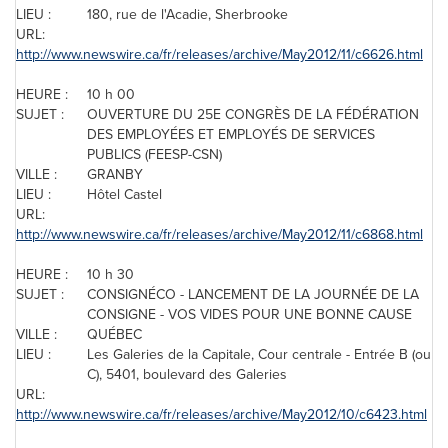
LIEU :
180, rue de l'Acadie, Sherbrooke
URL:
http://www.newswire.ca/fr/releases/archive/May2012/11/c6626.html
HEURE :
10 h 00
SUJET :
OUVERTURE DU 25E CONGRÈS DE LA FÉDÉRATION
DES EMPLOYÉES ET EMPLOYÉS DE SERVICES
PUBLICS (FEESP-CSN)
VILLE :
GRANBY
LIEU :
Hôtel Castel
URL:
http://www.newswire.ca/fr/releases/archive/May2012/11/c6868.html
HEURE :
10 h 30
SUJET :
CONSIGNÉCO - LANCEMENT DE LA JOURNÉE DE LA
CONSIGNE - VOS VIDES POUR UNE BONNE CAUSE
VILLE :
QUÉBEC
LIEU :
Les Galeries de la Capitale, Cour centrale - Entrée B (ou
C), 5401, boulevard des Galeries
URL:
http://www.newswire.ca/fr/releases/archive/May2012/10/c6423.html