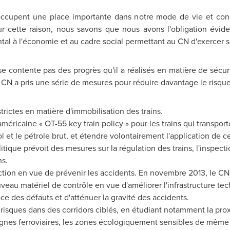
cupent une place importante dans notre mode de vie et const
 cette raison, nous savons que nous avons l'obligation évide
tal à l'économie et au cadre social permettant au CN d'exercer se
 contente pas des progrès qu'il a réalisés en matière de sécurit
le CN a pris une série de mesures pour réduire davantage le risqu
trictes en matière d'immobilisation des trains.
méricaine « OT-55 key train policy » pour les trains qui transpo
et le pétrole brut, et étendre volontairement l'application de cet
ique prévoit des mesures sur la régulation des trains, l'inspection
ns.
ction en vue de prévenir les accidents. En novembre 2013, le C
veau matériel de contrôle en vue d'améliorer l'infrastructure te
oce des défauts et d'atténuer la gravité des accidents.
 risques dans des corridors ciblés, en étudiant notamment la pro
 lignes ferroviaires, les zones écologiquement sensibles de même 