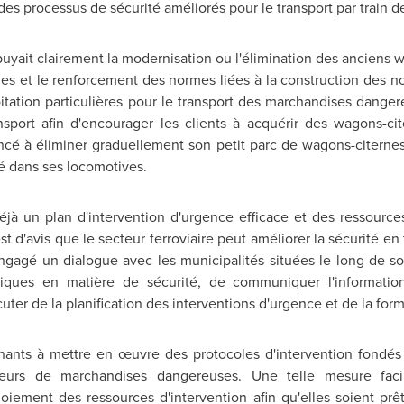
r des processus de sécurité améliorés pour le transport par train
yait clairement la modernisation ou l'élimination des anciens wa
bles et le renforcement des normes liées à la construction de
oitation particulières pour le transport des marchandises dan
sport afin d'encourager les clients à acquérir des wagons-c
ncé à éliminer graduellement son petit parc de wagons-citernes
sé dans ses locomotives.
déjà un plan d'intervention d'urgence efficace et des ressource
st d'avis que le secteur ferroviaire peut améliorer la sécurité en
 engagé un dialogue avec les municipalités situées le long de s
iques en matière de sécurité, de communiquer l'informatio
er de la planification des interventions d'urgence et de la form
nants à mettre en œuvre des protocoles d'intervention fondés su
teurs de marchandises dangereuses. Une telle mesure facil
oiement des ressources d'intervention afin qu'elles soient prêt