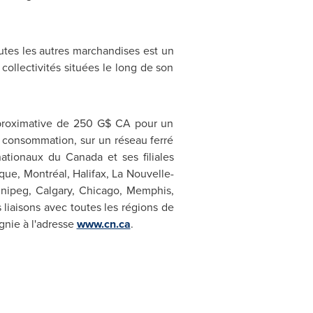
utes les autres marchandises est un
collectivités situées le long de son
approximative de 250 G$ CA pour un
de consommation, sur un réseau ferré
nationaux du
Canada
et ses filiales
ique, Montréal,
Halifax
, La Nouvelle-
nipeg
,
Calgary
,
Chicago
,
Memphis
,
s liaisons avec toutes les régions de
gnie à l'adresse
www.cn.ca
.