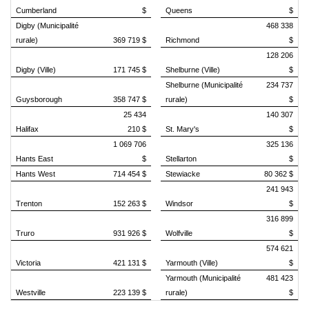
Cumberland
$
Queens
$
Digby (Municipalité
468 338
rurale)
369 719 $
Richmond
$
128 206
Digby (Ville)
171 745 $
Shelburne (Ville)
$
Shelburne (Municipalité
234 737
Guysborough
358 747 $
rurale)
$
25 434
140 307
Halifax
210 $
St. Mary's
$
1 069 706
325 136
Hants East
$
Stellarton
$
Hants West
714 454 $
Stewiacke
80 362 $
241 943
Trenton
152 263 $
Windsor
$
316 899
Truro
931 926 $
Wolfville
$
574 621
Victoria
421 131 $
Yarmouth (Ville)
$
Yarmouth (Municipalité
481 423
Westville
223 139 $
rurale)
$