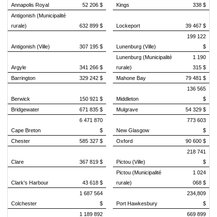
Annapolis Royal
52 206 $
Kings
338 $
Antigonish (Municipalité
rurale)
632 899 $
Lockeport
39 467 $
199 122
Antigonish (Ville)
307 195 $
Lunenburg (Ville)
$
Lunenburg (Municipalité
1 190
Argyle
341 266 $
rurale)
315 $
Barrington
329 242 $
Mahone Bay
79 481 $
136 565
Berwick
150 921 $
Middleton
$
Bridgewater
671 835 $
Mulgrave
54 329 $
6 471 870
773 603
Cape Breton
$
New Glasgow
$
Chester
585 327 $
Oxford
90 600 $
218 741
Clare
367 819 $
Pictou (Ville)
$
Pictou (Municipalité
1 024
Clark's Harbour
43 618 $
rurale)
068 $
1 687 564
234,809
Colchester
$
Port Hawkesbury
$
1 189 892
669 899