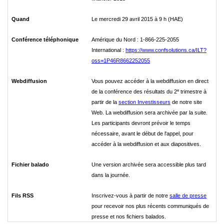
Quand
Le mercredi 29 avril 2015 à 9 h (HAE)
Conférence téléphonique
Amérique du Nord : 1-866-225-2055
International :
https://www.confsolutions.ca/ILT?
oss=1P46R8662252055
Webdiffusion
Vous pouvez accéder à la webdiffusion en direct
e
de la conférence des résultats du 2
trimestre à
partir de la
section Investisseurs
de notre site
Web. La webdiffusion sera archivée par la suite.
Les participants devront prévoir le temps
nécessaire, avant le début de l'appel, pour
accéder à la webdiffusion et aux diapositives.
Fichier balado
Une version archivée sera accessible plus tard
dans la journée.
Fils RSS
Inscrivez-vous à partir de notre
salle de presse
pour recevoir nos plus récents communiqués de
presse et nos fichiers balados.