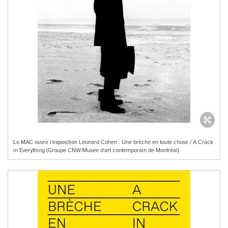
Le MAC ouvre l'exposition Leonard Cohen : Une brèche en toute chose / A Crack
in Everything (Groupe CNW/Musée d'art contemporain de Montréal)