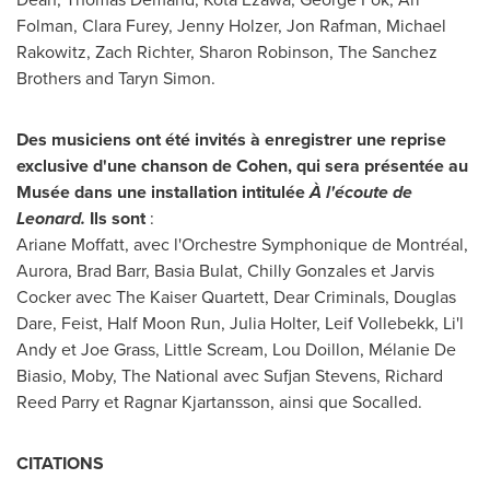
Folman
,
Clara Furey
,
Jenny Holzer
,
Jon Rafman
,
Michael
Rakowitz
,
Zach Richter
,
Sharon Robinson
, The Sanchez
Brothers and
Taryn Simon
.
Des musiciens ont été invités à enregistrer une reprise
exclusive d'une chanson de Cohen, qui sera présentée au
Musée dans une installation intitulée
À l'écoute de
Leonard.
Ils sont
:
Ariane Moffatt
, avec l'Orchestre Symphonique de Montréal,
Aurora,
Brad Barr
, Basia Bulat, Chilly Gonzales et
Jarvis
Cocker
avec The Kaiser Quartett, Dear Criminals,
Douglas
Dare
, Feist, Half Moon Run,
Julia Holter
,
Leif Vollebekk
, Li'l
Andy et
Joe Grass
, Little Scream, Lou Doillon, Mélanie De
Biasio, Moby, The National avec Sufjan Stevens,
Richard
Reed Parry
et
Ragnar Kjartansson
, ainsi que Socalled.
CITATIONS