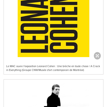
Le MAC ouvre l'exposition Leonard Cohen : Une brèche en toute chose / A Crack
in Everything (Groupe CNW/Musée d'art contemporain de Montréal)