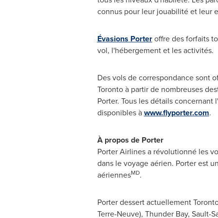
connus pour leur jouabilité et leur 
Évasions Porter
offre des forfaits t
vol, l'hébergement et les activités.
Des vols de correspondance sont off
Toronto
à partir de nombreuses dest
Porter. Tous les détails concernant l
disponibles à
www.flyporter.com
.
À propos de Porter
Porter Airlines a révolutionné les v
dans le voyage aérien. Porter est 
MD
aériennes
.
Porter dessert actuellement
Toront
Terre-Neuve),
Thunder Bay
,
Sault-S