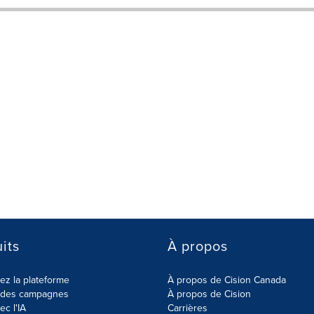
its
À propos
z la plateforme
À propos de Cision Canada
r des campagnes
À propos de Cision
ec l'IA
Carrières