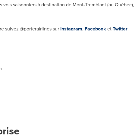
des vols saisonniers à destination de
Mont-Tremblant
(au Québec),
e suivez @porterairlines sur
Instagram
,
Facebook
et
Twitter
.
m
prise