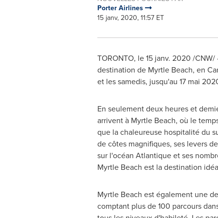
Porter Airlines
15 janv, 2020, 11:57 ET
TORONTO
, le 15 janv. 2020 /CNW/ 
destination de
Myrtle Beach
, en Ca
et les samedis, jusqu'au 17 mai 2020.
En seulement deux heures et demie
arrivent à
Myrtle Beach
, où le temp
que la chaleureuse hospitalité du s
de côtes magnifiques, ses levers de
sur l'océan Atlantique et ses nombr
Myrtle Beach
est la destination idéa
Myrtle Beach
est également une dest
comptant plus de 100 parcours dans 
tous les niveaux d'habileté. Les pa