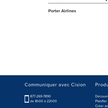
Porter Airlines
Communiquer avec Cision
Produ
877-269-7890
Découvre
de 8h00 à 22h00
Planifie
Créer av