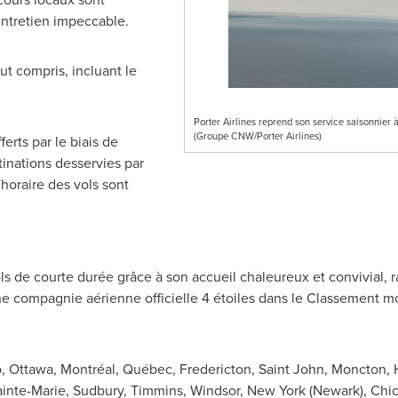
entretien impeccable.
out compris, incluant le
Porter Airlines reprend son service saisonnier 
(Groupe CNW/Porter Airlines)
erts par le biais de
inations desservies par
'horaire des vols sont
ols de courte durée grâce à son accueil chaleureux et convivial, 
une compagnie aérienne officielle 4 étoiles dans le Classement 
o
,
Ottawa
, Montréal, Québec,
Fredericton
,
Saint John
,
Moncton
,
ainte-Marie
,
Sudbury
,
Timmins
,
Windsor, New York
(
Newark
),
Chi