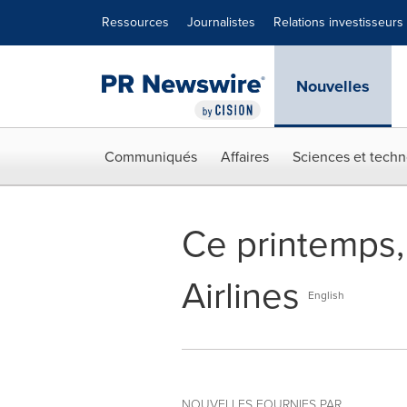
Déclaration d'accessibilité
Sauter la navigation
Ressources
Journalistes
Relations investisseurs
Nouvelles
Communiqués
Affaires
Sciences et techn
Ce printemps,
Airlines
English
NOUVELLES FOURNIES PAR