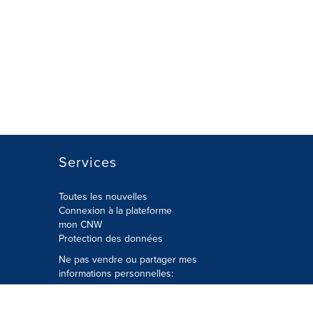
Services
Toutes les nouvelles
Connexion à la plateforme
mon CNW
Protection des données
Ne pas vendre ou partager mes
informations personnelles:
Soumettre à
Privacy@cision.com
Appelez gratuitement notre