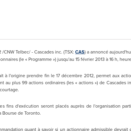
2 /CNW Telbec/ - Cascades inc. (TSX:
CAS
) a annoncé aujourd'h
tionnaires (le « Programme ») jusqu'au 15 février 2013 à 16 h, heu
 à l'origine prendre fin le 17 décembre 2012, permet aux action
ent au plus 99 actions ordinaires (les « actions ») de Cascades 
 courtage.
s fins d'exécution seront placés auprès de l'organisation parti
la Bourse de
Toronto
.
mandation quant à savoir si un actionnaire admissible devrait