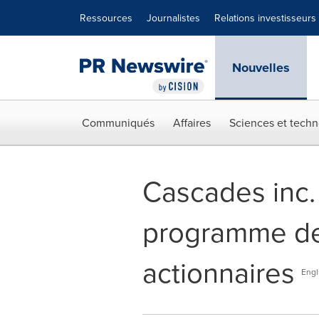
Déclaration d'accessibilité
Sauter la navigation
Ressources
Journalistes
Relations investisseurs
Nouvelles
Communiqués
Affaires
Sciences et techn
Cascades inc.
programme de 
actionnaires
Engl