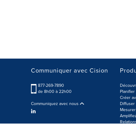
Communiquer avec Cision
Produ
877-269-7890
Découvre
de 8h00 à 22h00
Planifie
Créer av
Communiquez avec nous
Diffuse
Mesurer 
Amplifie
Relation