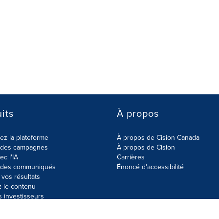
its
À propos
z la plateforme
À propos de Cision Canada
r des campagnes
À propos de Cision
ec l'IA
Carrières
r des communiqués
Énoncé d'accessibilité
vos résultats
z le contenu
s investisseurs