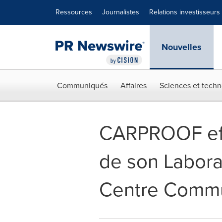
Déclaration d'accessibilité
Sauter la navigation
Ressources
Journalistes
Relations investisseurs
Nouvelles
Communiqués
Affaires
Sciences et techn
CARPROOF eff
de son Labora
Centre Commu