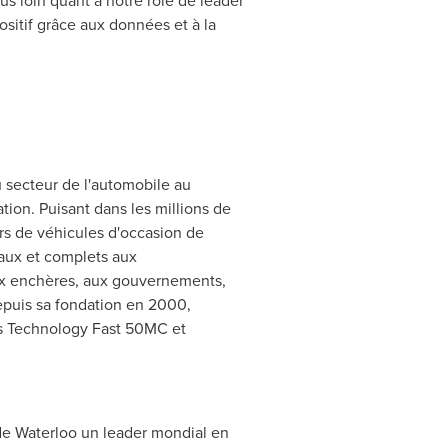
loin quant à notre rôle de leader
sitif grâce aux données et à la
 secteur de l'automobile au
ation. Puisant dans les millions de
rs de véhicules d'occasion de
aux et complets aux
ux enchères, aux gouvernements,
epuis sa fondation en 2000,
ès Technology Fast 50MC et
de Waterloo un leader mondial en