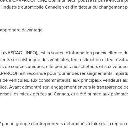
ce de CARPROOF chez Communitech pousse la barre encore plus 
l'industrie automobile Canadien et d'initiateur du changement po
apprendre davantage.
(NASDAQ : INFO), est la source d'information par excellence du
ents sur l'historique des véhicules, leur estimation et leur évalu
ers de sources uniques, elle permet aux acheteurs et aux vendeu
CARPROOF est reconnue pour fournir des renseignements imparti
rs de véhicules, aux consommateurs, aux principaux vendeurs a
olice. Ayant démontré son engagement envers la transparence d
prises les mieux gérées au
Canada
, et a été primée aux palmar
 par un groupe d'entrepreneurs déterminés à faire de la région 