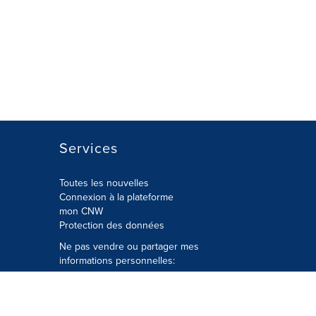
Services
Toutes les nouvelles
Connexion à la plateforme
mon CNW
Protection des données
Ne pas vendre ou partager mes
informations personnelles:
Soumettre à
Privacy@cision.com
Appelez gratuitement notre
département de la protection de la vie