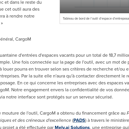
c et dans le reste du
 cet outil aura des
era à rendre notre
Tableau de bord de l’outil d’espace d’entrep
 »
eur général, CargoM
uantaine d'entrées d'espaces vacants pour un total de 18,7 million
simple. Une fois connectée sur la page de l'outil, avec un mot de
 louer pourra en trouver selon ses critères de recherche et/ou en 
treprises. Par la suite elle n'aura qu'à contacter directement le
eposage. En ce qui concerne les entreprises avec des espaces vac
goM. Notre engagement envers la confidentialité de vos données 
ia notre interface sont protégés sur un serveur sécurisé.
le mouture de l'outil, CargoM a obtenu du financement grâce au
P
iques et des créneaux d'excellence
(
PADS
) à travers le ministè
du projet a été effectuée par
Mely.ai Solutions
, une entreprise qu