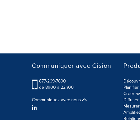
Communiquer avec Cision
Produ
877-269-7890
Découvre
de 8h00 à 22h00
Planifie
Créer av
Communiquez avec nous
Diffuse
Mesurer 
Amplifie
Relation