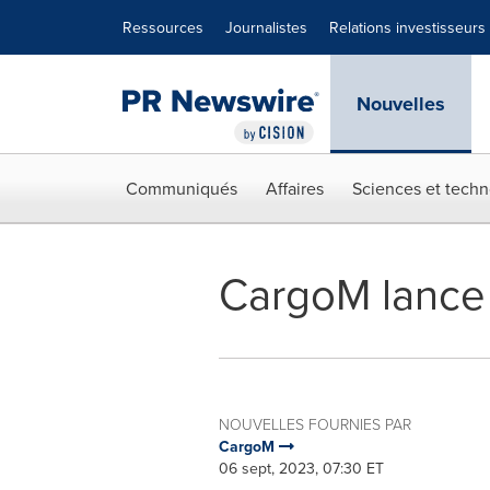
Déclaration d'accessibilité
Sauter la navigation
Ressources
Journalistes
Relations investisseurs
Nouvelles
Communiqués
Affaires
Sciences et techn
CargoM lance 
NOUVELLES FOURNIES PAR
CargoM
06 sept, 2023, 07:30 ET