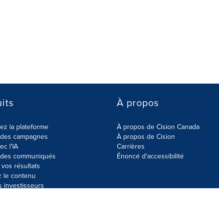
its
À propos
z la plateforme
À propos de Cision Canada
r des campagnes
À propos de Cision
ec l'IA
Carrières
r des communiqués
Énoncé d'accessibilité
vos résultats
z le contenu
s investisseurs