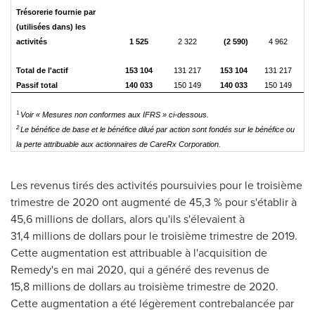
Trésorerie fournie par
(utilisées dans) les
activités
1 525
2 322
(2 590)
4 962
Total de l'actif
153 104
131 217
153 104
131 217
Passif total
140 033
150 149
140 033
150 149
1
Voir « Mesures non conformes aux IFRS » ci-dessous.
2
Le bénéfice de base et le bénéfice dilué par action sont fondés sur le bénéfice ou
la perte attribuable aux actionnaires de CareRx Corporation.
Les revenus tirés des activités poursuivies pour le troisième
trimestre de 2020 ont augmenté de 45,3 % pour s'établir à
45,6 millions de dollars, alors qu'ils s'élevaient à
31,4 millions de dollars pour le troisième trimestre de 2019.
Cette augmentation est attribuable à l'acquisition de
Remedy's en mai 2020, qui a généré des revenus de
15,8 millions de dollars au troisième trimestre de 2020.
Cette augmentation a été légèrement contrebalancée par