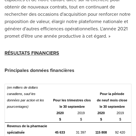
obtenir de nouveaux contrats, tout en continuant de
rechercher des occasions d'acquisition pour renforcer notre
proposition de valeur, élargir notre plateforme nationale et
générer d'autres efficiences opérationnelles. L'année 2021
promet d'être une année productive à cet égard. »
RÉSULTATS FINANCIERS
Principales données financières
(en milliers de dollars
canadiens, sauf les
Pour la période
données par action et les
Pour les trimestres clos
de neuf mois close
pourcentages)
le 30 septembre
le 30 septembre
2020
2019
2020
2019
$
$
$
$
Revenus de la pharmacie
spécialisée
45 633
31 397
115 808
92 420