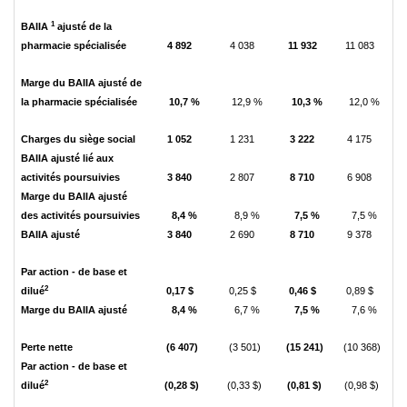
1
BAIIA
ajusté de la
pharmacie spécialisée
4 892
4 038
11 932
11 083
Marge du BAIIA ajusté de
la pharmacie spécialisée
10,7 %
12,9 %
10,3 %
12,0 %
Charges du siège social
1 052
1 231
3 222
4 175
BAIIA ajusté lié aux
activités poursuivies
3 840
2 807
8 710
6 908
Marge du BAIIA ajusté
des activités poursuivies
8,4 %
8,9 %
7,5 %
7,5 %
BAIIA ajusté
3 840
2 690
8 710
9 378
Par action - de base et
2
dilué
0,17 $
0,25 $
0,46 $
0,89 $
Marge du BAIIA ajusté
8,4 %
6,7 %
7,5 %
7,6 %
Perte nette
(6 407)
(3 501)
(15 241)
(10 368)
Par action - de base et
2
dilué
(0,28 $)
(0,33 $)
(0,81 $)
(0,98 $)