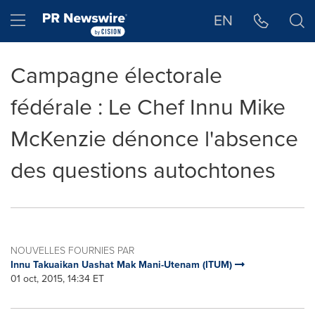
Déclaration d'accessibilité
Sauter la navigation
Hamburger menu
EN
Campagne électorale
fédérale : Le Chef Innu Mike
McKenzie dénonce l'absence
des questions autochtones
NOUVELLES FOURNIES PAR
Innu Takuaikan Uashat Mak Mani-Utenam (ITUM)
01 oct, 2015, 14:34 ET