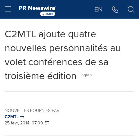
Déclaration d'accessibilité
Sauter la navigation
Hamburger menu
EN
C2MTL ajoute quatre
nouvelles personnalités au
volet conférences de sa
troisième édition
English
NOUVELLES FOURNIES PAR
C2MTL
25 févr, 2014, 07:00 ET