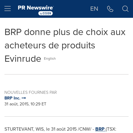
Déclaration d'accessibilité
Sauter la navigation
Hamburger menu
EN
BRP donne plus de choix aux
acheteurs de produits
Evinrude
English
NOUVELLES FOURNIES PAR
BRP Inc.
31 août, 2015, 10:29 ET
STURTEVANT, WIS
, le 31 août 2015 /CNW/ -
BRP
(TSX: