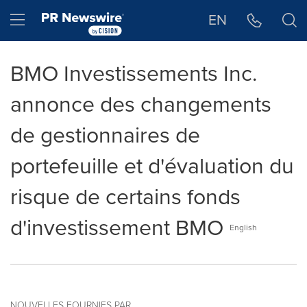
Déclaration d'accessibilité
Sauter la navigation
Hamburger menu
EN
BMO Investissements Inc.
annonce des changements
de gestionnaires de
portefeuille et d'évaluation du
risque de certains fonds
d'investissement BMO
English
NOUVELLES FOURNIES PAR