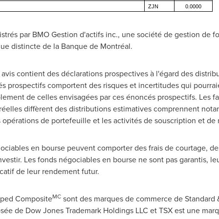
ZJN
0.0000
rés par BMO Gestion d'actifs inc., une société de gestion de fo
ique distincte de la Banque de Montréal.
vis contient des déclarations prospectives à l'égard des distrib
s prospectifs comportent des risques et incertitudes qui pourraie
siblement de celles envisagées par ces énoncés prospectifs. Les f
s réelles diffèrent des distributions estimatives comprennent no
 opérations de portefeuille et les activités de souscription et de 
iables en bourse peuvent comporter des frais de courtage, des fr
investir. Les fonds négociables en bourse ne sont pas garantis, l
catif de leur rendement futur.
MC
ped Composite
sont des marques de commerce de Standard & 
sée de Dow Jones Trademark Holdings LLC et TSX est une mar