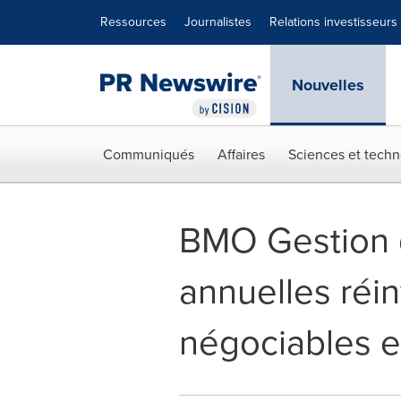
Déclaration d'accessibilité
Sauter la navigation
Ressources
Journalistes
Relations investisseurs
Nouvelles
Communiqués
Affaires
Sciences et techn
BMO Gestion d'
annuelles réin
négociables 