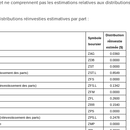
t ne comprennent pas les estimations relatives aux distribution
stributions réinvesties estimatives par part :
Distribution
Symbole
réinvestie
boursier
estimée ($)
ZAG
0.0360
ZDB
0.0000
ZST
0.0000
tissement des parts)
ZST.L
0.8549
ZFS
0.0000
éinvestissement des parts)
ZFS.L
0.1342
ZFM
0.0000
ZFL
0.2600
ZRR
0.1540
ZPS
0.0000
(réinvestissement des parts)
ZPS.L
0.2478
e
ZMP
0.0000