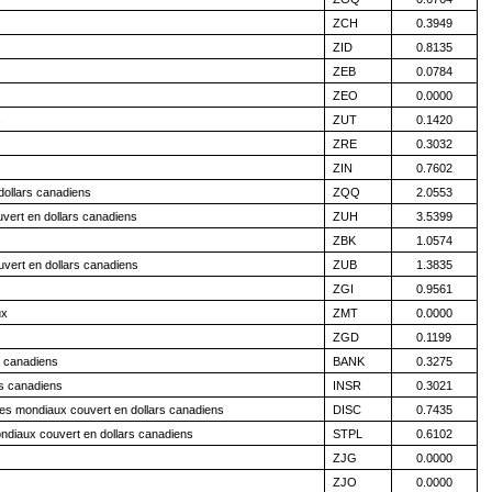
ZCH
0.3949
ZID
0.8135
ZEB
0.0784
ZEO
0.0000
s
ZUT
0.1420
ZRE
0.3032
ZIN
0.7602
ollars canadiens
ZQQ
2.0553
vert en dollars canadiens
ZUH
3.5399
ZBK
1.0574
ert en dollars canadiens
ZUB
1.3835
ZGI
0.9561
ux
ZMT
0.0000
ZGD
0.1199
 canadiens
BANK
0.3275
s canadiens
INSR
0.3021
s mondiaux couvert en dollars canadiens
DISC
0.7435
diaux couvert en dollars canadiens
STPL
0.6102
ZJG
0.0000
ZJO
0.0000