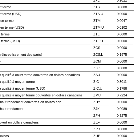
ZPL
0.2022
t terme
ZTS
0.0000
rt terme (USD)
ZTS.U
0.0000
yen terme
ZTM
0.0047
yen terme (USD)
ZTM.U
0.0102
 terme
ZTL
0.0000
g terme (USD)
ZTL.U
0.0000
ZCS
0.0000
(réinvestissement des parts)
ZCS.L
0.1975
e
ZCM
0.0000
ZLC
0.0000
qualité à court terme couvertes en dollars canadiens
ZSU
0.0000
 qualité à moyen terme
ZIC
0.3011
e qualité à moyen terme (USD)
ZIC.U
0.1788
 qualité à moyen terme couvertes en dollars canadiens
ZMU
0.7224
haut rendement couvertes en dollars cdn
ZHY
0.0000
 haut rendement
ZJK
0.0089
ZFH
0.3275
vert en dollars canadiens
ZEF
0.0000
ZPR
0.0000
caines
ZUP
0.0000