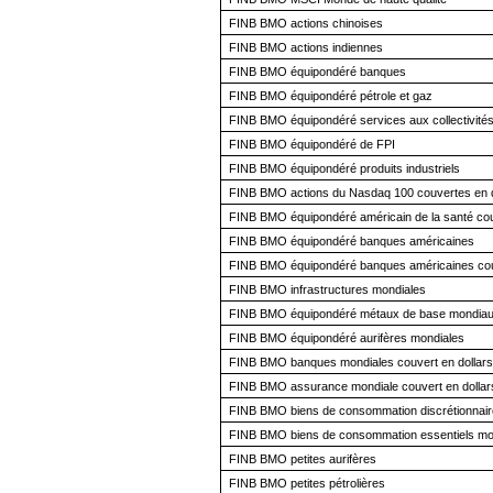
FINB BMO actions chinoises
FINB BMO actions indiennes
FINB BMO équipondéré banques
FINB BMO équipondéré pétrole et gaz
FINB BMO équipondéré services aux collectivité
FINB BMO équipondéré de FPI
FINB BMO équipondéré produits industriels
FINB BMO actions du Nasdaq 100 couvertes en d
FINB BMO équipondéré américain de la santé cou
FINB BMO équipondéré banques américaines
FINB BMO équipondéré banques américaines couv
FINB BMO infrastructures mondiales
FINB BMO équipondéré métaux de base mondia
FINB BMO équipondéré aurifères mondiales
FINB BMO banques mondiales couvert en dollars
FINB BMO assurance mondiale couvert en dollar
FINB BMO biens de consommation discrétionnaire
FINB BMO biens de consommation essentiels mon
FINB BMO petites aurifères
FINB BMO petites pétrolières