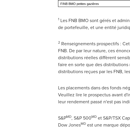
FINB BMO petites gazières
1
Les FNB BMO sont gérés et administ
de portefeuille, et une entité jurid
2
Renseignements prospectifs : Cet a
FNB. De par leur nature, ces énoncé
distributions réelles diffèrent sen
faire en sorte que des distribution
distributions reçues par les FNB, les
Les placements dans des fonds négoc
Veuillez lire le prospectus avant d'
leur rendement passé n'est pas indi
MD
MD
S&P
, S&P 500
et S&P/TSX Cap
MD
Dow Jones
est une marque dépo