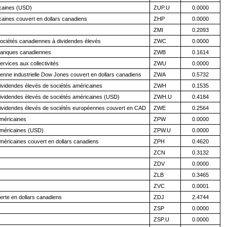
icaines (USD)
ZUP.U
0.0000
caines couvert en dollars canadiens
ZHP
0.0000
ZMI
0.2093
ociétés canadiennes à dividendes élevés
ZWC
0.0000
banques canadiennes
ZWB
0.1614
rvices aux collectivités
ZWU
0.0000
nne industrielle Dow Jones couvert en dollars canadiens
ZWA
0.5732
ividendes élevés de sociétés américaines
ZWH
0.1535
ividendes élevés de sociétés américaines (USD)
ZWH.U
0.4184
ividendes élevés de sociétés européennes couvert en CAD
ZWE
0.2564
méricaines
ZPW
0.0000
américaines (USD)
ZPW.U
0.0000
méricaines couvert en dollars canadiens
ZPH
0.4620
ZCN
0.3132
ZDV
0.0000
ZLB
0.3465
ZVC
0.0001
rte en dollars canadiens
ZDJ
2.4744
ZSP
0.0000
ZSP.U
0.0000