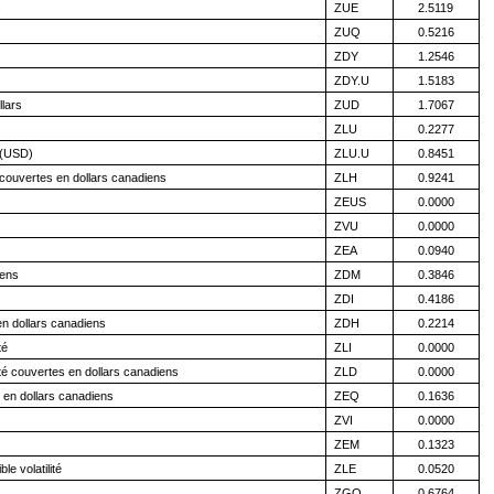
s
ZUE
2.5119
ZUQ
0.5216
ZDY
1.2546
ZDY.U
1.5183
lars
ZUD
1.7067
ZLU
0.2277
é (USD)
ZLU.U
0.8451
 couvertes en dollars canadiens
ZLH
0.9241
ZEUS
0.0000
ZVU
0.0000
ZEA
0.0940
iens
ZDM
0.3846
ZDI
0.4186
n dollars canadiens
ZDH
0.2214
té
ZLI
0.0000
ité couvertes en dollars canadiens
ZLD
0.0000
en dollars canadiens
ZEQ
0.1636
ZVI
0.0000
ZEM
0.1323
e volatilité
ZLE
0.0520
ZGQ
0.6764