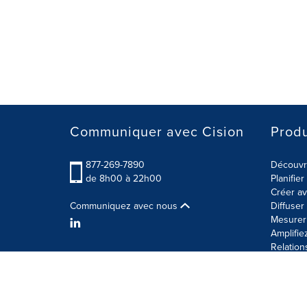
Communiquer avec Cision
Produ
877-269-7890
Découvre
de 8h00 à 22h00
Planifie
Créer av
Communiquez avec nous
Diffuse
Mesurer 
Amplifie
Relation