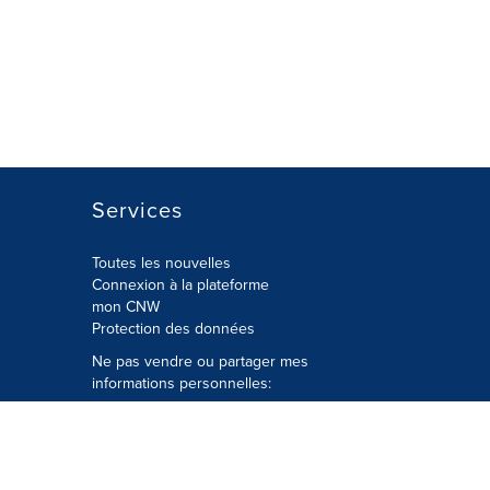
Services
Toutes les nouvelles
Connexion à la plateforme
mon CNW
Protection des données
Ne pas vendre ou partager mes
informations personnelles:
Soumettre à
Privacy@cision.com
Appelez gratuitement notre
département de la protection de la vie
privée: 877-297-8921