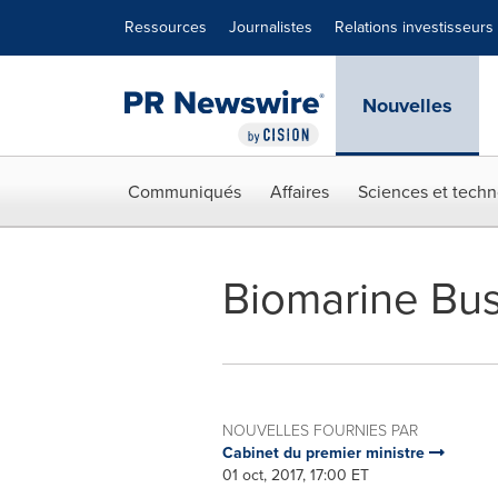
Déclaration d'accessibilité
Sauter la navigation
Ressources
Journalistes
Relations investisseurs
Nouvelles
Communiqués
Affaires
Sciences et techn
Biomarine Bu
NOUVELLES FOURNIES PAR
Cabinet du premier ministre
01 oct, 2017, 17:00 ET