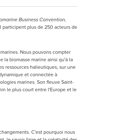
omarine Business Convention,
 participent plus de 250 acteurs de
s marines. Nous pouvons compter
de la biomasse marine ainsi qu'à la
des ressources halieutiques, sur une
 dynamique et connectée à
hnologies marines. Son fleuve
Saint-
 le plus court entre l'
Europe
et le
 changements. C'est pourquoi nous
le savoir-faire et la créativité des