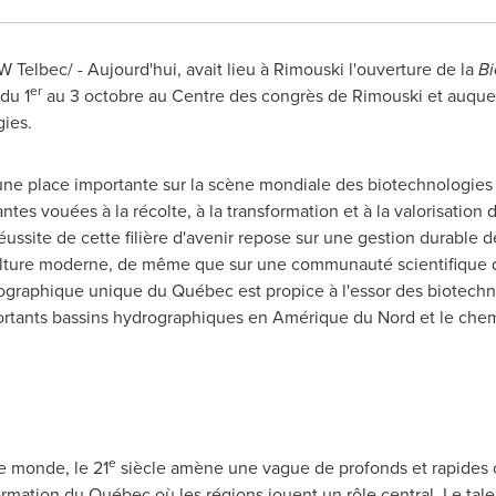
NW Telbec/ - Aujourd'hui, avait lieu à
Rimouski
l'ouverture de la
Bi
er
du 1
au 3 octobre au Centre des congrès de
Rimouski
et auquel
ies.
e place importante sur la scène mondiale des biotechnologie
ntes vouées à la récolte, à la transformation et à la valorisation 
réussite de cette filière d'avenir repose sur une gestion durable 
culture moderne, de même que sur une communauté scientifique
n géographique unique du Québec est propice à l'essor des biotec
ortants bassins hydrographiques en Amérique du Nord et le chemin
e
 monde, le 21
siècle amène une vague de profonds et rapides
tion du Québec où les régions jouent un rôle central. Le talent, 