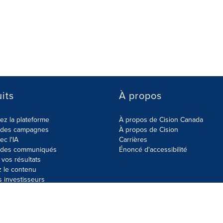
its
À propos
z la plateforme
À propos de Cision Canada
r des campagnes
À propos de Cision
ec l'IA
Carrières
r des communiqués
Énoncé d'accessibilité
vos résultats
z le contenu
s investisseurs