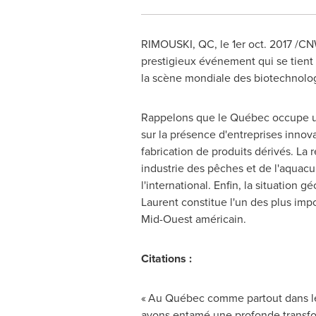
RIMOUSKI, QC
, le 1er oct. 2017 /C
prestigieux événement qui se tient 
la scène mondiale des biotechnolog
Rappelons que le Québec occupe un
sur la présence d'entreprises innova
fabrication de produits dérivés. La 
industrie des pêches et de l'aqua
l'international. Enfin, la situatio
Laurent
constitue l'un des plus imp
Mid-Ouest américain.
Citations :
« Au Québec comme partout dans le
avons entamé une profonde transforma