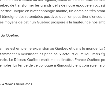
uébec de transformer les grands défis de notre époque en occas
ertise unique en biotechnologie marine, un domaine très promett
l témoigne des retombées positives que l'on peut tirer d'encoura
s moyens de bâtir un Québec prospère à la hauteur de nos ambi
re du Québec
arines est en pleine expansion au Québec et dans le monde. La 
amment en mobilisant les principaux acteurs du milieu, mais éga
ionale. Le Réseau Québec maritime et l'Institut France-Québec pou
xemples. La tenue de ce colloque à
Rimouski
vient consacrer la 
 Affaires maritimes