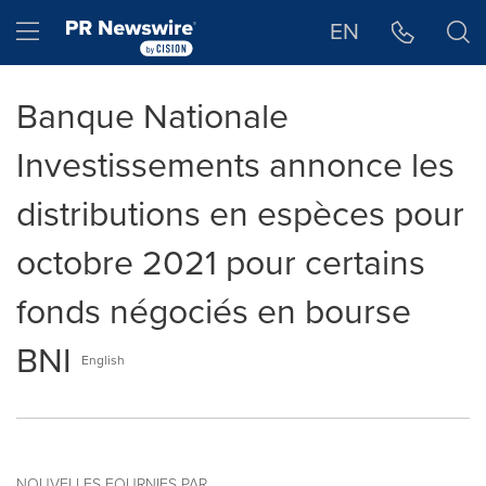
Déclaration d'accessibilité
Sauter la navigation
Hamburger menu
EN
Banque Nationale
Investissements annonce les
distributions en espèces pour
octobre 2021 pour certains
fonds négociés en bourse
BNI
English
NOUVELLES FOURNIES PAR