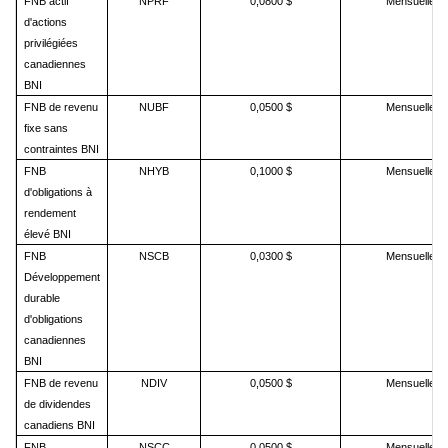
FNB actif
NPRF
0,0800 $
Mensuelle
d'actions
privilégiées
canadiennes
BNI
FNB de revenu
NUBF
0,0500 $
Mensuelle
fixe sans
contraintes BNI
FNB
NHYB
0,1000 $
Mensuelle
d'obligations à
rendement
élevé BNI
FNB
NSCB
0,0300 $
Mensuelle
Développement
durable
d'obligations
canadiennes
BNI
FNB de revenu
NDIV
0,0500 $
Mensuelle
de dividendes
canadiens BNI
FNB
NSCC
0,0500 $
Mensuelle