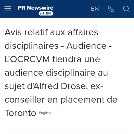
Déclaration d'accessibilité
Sauter la navigation
Hamburger menu
EN
Avis relatif aux affaires
disciplinaires - Audience -
L'OCRCVM tiendra une
audience disciplinaire au
sujet d'Alfred Drose, ex-
conseiller en placement de
Toronto
English