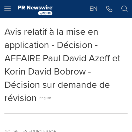
Déclaration d'accessibilité
Sauter la navigation
Hamburger menu
EN
Avis relatif à la mise en
application - Décision -
AFFAIRE Paul David Azeff et
Korin David Bobrow -
Décision sur demande de
révision
English
NOUVELLES FOURNIES PAR