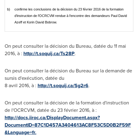
b)
confirme les conclusions de la décision du 23 février 2016 de la formation
d'instruction de l'OCRCVM rendue à l'encontre des demandeurs Paul David
Azeff et Korin David Bobrow.
On peut consulter la décision du Bureau, datée du 11 mai
2016, à :
http://t.soquij.ca/Ts28P
.
On peut consulter la décision du Bureau sur la demande de
sursis d'exécution, datée du
8 avril 2016, à :
http://t.soquij.ca/Sg2r6
.
On peut consulter la décision de la formation d'instruction
de l'OCRCVM, datée du 23 février 2016, à :
http://docs.iiroc.ca/DisplayDocument.aspx?
DocumentID=87C1D457A3404613AC8F53C5D0B2F59F
&Language=fr.