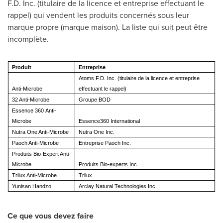
F.D. Inc. (titulaire de la licence et entreprise effectuant le
rappel) qui vendent les produits concernés sous leur
marque propre (marque maison). La liste qui suit peut être
incomplète.
Produit
Entreprise
Atoms F.D. Inc. (titulaire de la licence et entreprise
Anti-Microbe
effectuant le rappel)
32 Anti-Microbe
Groupe BOD
Essence 360 Anti-
Microbe
Essence360 International
Nutra One Anti-Microbe
Nutra One Inc.
Paoch Anti-Microbe
Entreprise Paoch Inc.
Produits Bio-Expert Anti-
Microbe
Produits Bio-experts Inc.
Trilux Anti-Microbe
Trilux
Yunisan Handzo
Arclay Natural Technologies Inc.
Ce que vous devez faire