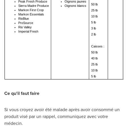
Peak Fresh Produce
Oignons jaunes
50 lb
pr
Sierra Madre Produce
Oignons blancs
Markon First Crop
25 lb
im
Markon Essentials
10 lb
le
RioBlue
5 lb
2
ProSource
Rio Valley
3 lb
le
Imperial Fresh
2 lb
Caisses :
50 lb
40 lb
25 lb
10 lb
5 lb
Ce qu'il faut faire
Si vous croyez avoir été malade après avoir consommé un
produit visé par un rappel, communiquez avec votre
médecin.