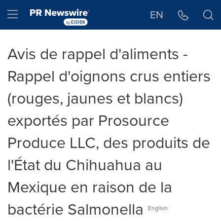
Déclaration d'accessibilité
Sauter la navigation
Hamburger menu
EN
Avis de rappel d'aliments -
Rappel d'oignons crus entiers
(rouges, jaunes et blancs)
exportés par Prosource
Produce LLC, des produits de
l'État du Chihuahua au
Mexique en raison de la
bactérie Salmonella
English