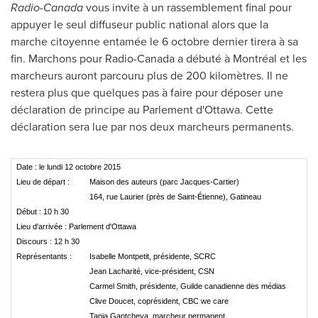
Radio-Canada
vous invite à un rassemblement final pour
appuyer le seul diffuseur public national alors que la
marche citoyenne entamée le 6 octobre dernier tirera à sa
fin. Marchons pour Radio-Canada a débuté à Montréal et les
marcheurs auront parcouru plus de 200 kilomètres. Il ne
restera plus que quelques pas à faire pour déposer une
déclaration de principe au Parlement d'
Ottawa
. Cette
déclaration sera lue par nos deux marcheurs permanents.
Date : le lundi 12 octobre 2015
Lieu de départ :
Maison des auteurs (parc Jacques-Cartier)
164, rue Laurier (près de Saint-Étienne), Gatineau
Début : 10 h 30
Lieu d'arrivée : Parlement d'Ottawa
Discours : 12 h 30
Représentants :
Isabelle Montpetit, présidente, SCRC
Jean Lacharité, vice-président, CSN
Carmel Smith, présidente, Guilde canadienne des médias
Clive Doucet, coprésident, CBC we care
Tania Gantcheva, marcheur permanent