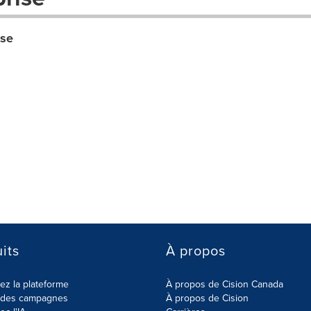
sse
its
À propos
z la plateforme
À propos de Cision Canada
r des campagnes
À propos de Cision