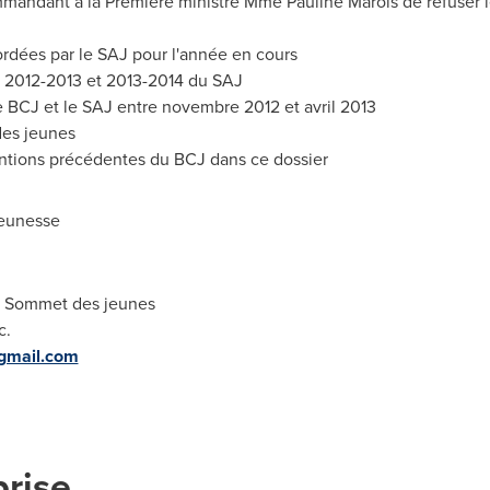
andant à la Première ministre Mme
Pauline Marois
de refuser 
rdées par le SAJ pour l'année en cours
s 2012-2013 et 2013-2014 du SAJ
le BCJ et le SAJ entre novembre
2012 et
avril 2013
es jeunes
entions précédentes du BCJ dans ce dossier
jeunesse
u Sommet des jeunes
c.
gmail.com
prise