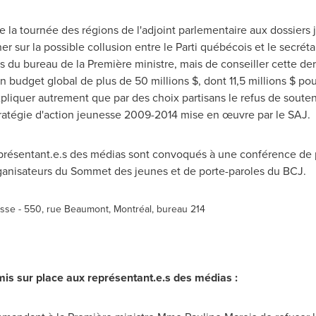
 la tournée des régions de l'adjoint parlementaire aux dossiers
er sur la possible collusion entre le Parti québécois et le secréta
u bureau de la Première ministre, mais de conseiller cette dern
 budget global de plus de 50 millions $, dont 11,5 millions $ po
liquer autrement que par des choix partisans le refus de soutenir
tratégie d'action jeunesse 2009-2014 mise en œuvre par le SAJ.
eprésentant.e.s des médias sont convoqués à une conférence de pr
ganisateurs du Sommet des jeunes et de porte-paroles du BCJ.
sse - 550, rue Beaumont, Montréal, bureau 214
is sur place aux représentant.e.s des médias :