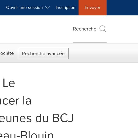
Ouvrir une session
Inscription
Envoyer
Recherche
ociété
Recherche avancée
 Le
ncer la
jeunes du BCJ
eau-Blouin