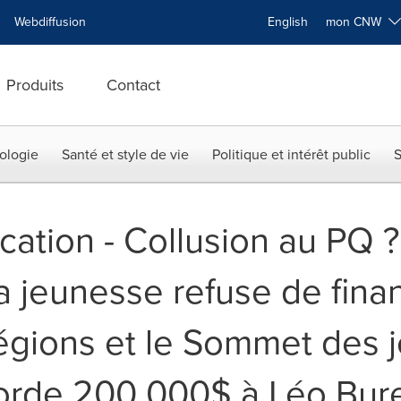
Webdiffusion
English
mon CNW
Produits
Contact
ologie
Santé et style de vie
Politique et intérêt public
S
cation - Collusion au PQ ?
la jeunesse refuse de fina
égions et le Sommet des 
ccorde 200 000$ à Léo Bur