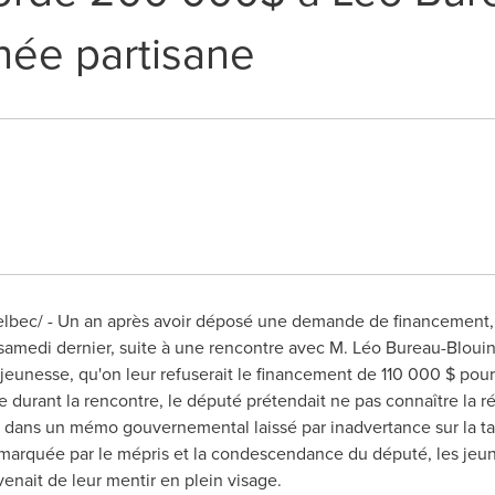
née partisane
lbec/ - Un an après avoir déposé une demande de financement,
amedi dernier, suite à une rencontre avec M. Léo Bureau-Blouin,
 jeunesse, qu'on leur refuserait le financement de 110 000 $ po
e durant la rencontre, le député prétendait ne pas connaître la r
anc dans un mémo gouvernemental laissé par inadvertance sur la t
marquée par le mépris et la condescendance du député, les jeu
nait de leur mentir en plein visage.