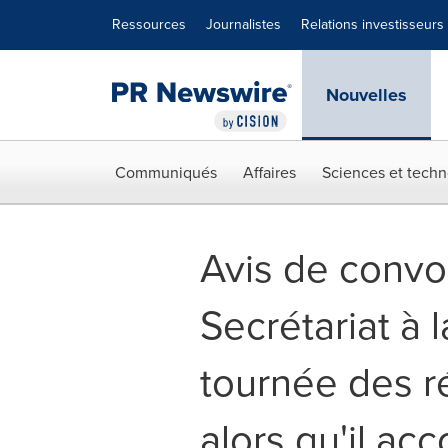
Déclaration d'accessibilité
Sauter la navigation
Ressources
Journalistes
Relations investisseurs
Nouvelles
Communiqués
Affaires
Sciences et techn
Avis de convo
Secrétariat à 
tournée des r
alors qu'il a