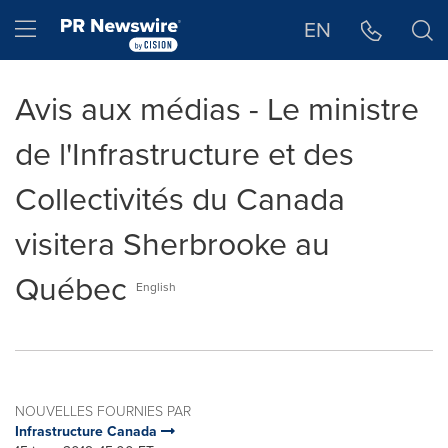
Déclaration d'accessibilité
Sauter la navigation
Hamburger menu
EN
Avis aux médias - Le ministre
de l'Infrastructure et des
Collectivités du Canada
visitera Sherbrooke au
Québec
English
NOUVELLES FOURNIES PAR
Infrastructure Canada