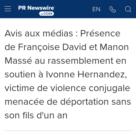
Déclaration d'accessibilité
Sauter la navigation
Hamburger menu
EN
Avis aux médias : Présence
de Françoise David et Manon
Massé au rassemblement en
soutien à Ivonne Hernandez,
victime de violence conjugale
menacée de déportation sans
son fils d'un an