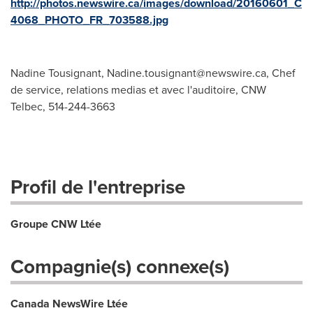
http://photos.newswire.ca/images/download/20160601_C
4068_PHOTO_FR_703588.jpg
Nadine Tousignant,
Nadine.tousignant@newswire.ca
, Chef
de service, relations medias et avec l'auditoire, CNW
Telbec, 514-244-3663
Profil de l'entreprise
Groupe CNW Ltée
Compagnie(s) connexe(s)
Canada NewsWire Ltée