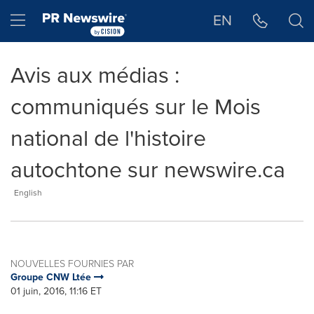
Déclaration d'accessibilité
Sauter la navigation
Hamburger menu
EN
Avis aux médias :
communiqués sur le Mois
national de l'histoire
autochtone sur newswire.ca
English
NOUVELLES FOURNIES PAR
Groupe CNW Ltée
01 juin, 2016, 11:16 ET