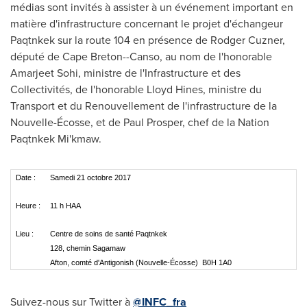
médias sont invités à assister à un événement important en
matière d'infrastructure concernant le projet d'échangeur
Paqtnkek sur la route 104 en présence de
Rodger Cuzner
,
député de
Cape Breton
--
Canso
, au nom de l'honorable
Amarjeet Sohi
, ministre de l'Infrastructure et des
Collectivités, de l'honorable
Lloyd Hines
, ministre du
Transport et du Renouvellement de l'infrastructure de la
Nouvelle-Écosse, et de
Paul Prosper
, chef de la Nation
Paqtnkek Mi'kmaw.
Date :
Samedi 21 octobre 2017
Heure :
11 h HAA
Lieu :
Centre de soins de santé Paqtnkek
128, chemin Sagamaw
Afton, comté d'Antigonish (Nouvelle-Écosse) B0H 1A0
Suivez-nous sur Twitter à
@INFC_fra