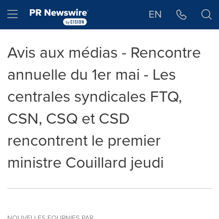
Déclaration d'accessibilité
Sauter la navigation
Hamburger menu
EN
Avis aux médias - Rencontre
annuelle du 1er mai - Les
centrales syndicales FTQ,
CSN, CSQ et CSD
rencontrent le premier
ministre Couillard jeudi
NOUVELLES FOURNIES PAR