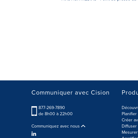
Communiquer avec Cision
Produ
877-269-7890
Découvre
de 8h00 à 22h00
Planifie
Créer av
Communiquez avec nous
Diffuse
Mesurer 