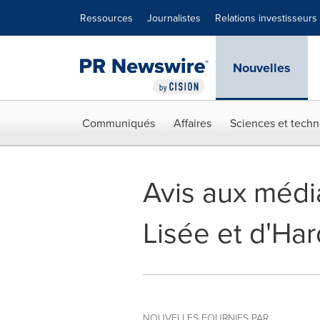
Déclaration d'accessibilité
Sauter la navigation
Ressources
Journalistes
Relations investisseurs
Nouvelles
Communiqués
Affaires
Sciences et techn
Avis aux médi
Lisée et d'Har
NOUVELLES FOURNIES PAR