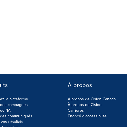
its
À propos
z la plateforme
À propos de Cision Canada
r des campagnes
À propos de Cision
ec l'IA
Carrières
r des communiqués
Énoncé d'accessibilité
vos résultats