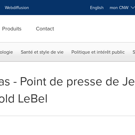
Webdiffusion
English
mon CNW
Produits
Contact
ologie
Santé et style de vie
Politique et intérêt public
S
as - Point de presse de J
old LeBel