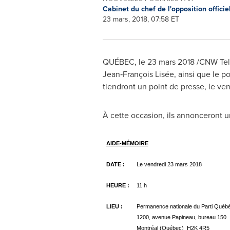
Cabinet du chef de l'opposition officie
23 mars, 2018, 07:58 ET
QUÉBEC, le 23 mars 2018 /CNW Telbec
Jean‑François Lisée, ainsi que le po
tiendront un point de presse, le ven
À cette occasion, ils annonceront un
AIDE-MÉMOIRE
DATE :
Le vendredi 23 mars 2018
HEURE :
11 h
LIEU :
Permanence nationale du Parti Québ
1200, avenue Papineau, bureau 150
Montréal (Québec) H2K 4R5