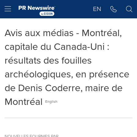
Déclaration d'accessibilité
Sauter la navigation
Hamburger menu
EN
Avis aux médias - Montréal,
capitale du Canada-Uni :
résultats des fouilles
archéologiques, en présence
de Denis Coderre, maire de
Montréal
English
NOUVELLES FOURNIES PAR