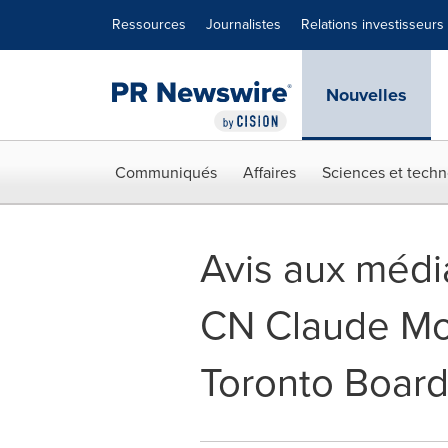
Déclaration d'accessibilité
Sauter la navigation
Ressources
Journalistes
Relations investisseurs
Nouvelles
Communiqués
Affaires
Sciences et techn
Avis aux média
CN Claude Mon
Toronto Board 