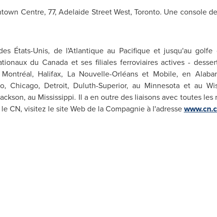
town Centre, 77, Adelaide Street West,
Toronto
. Une console de 
es États-Unis, de l'Atlantique au Pacifique et jusqu'au golf
ationaux du
Canada
et ses filiales ferroviaires actives - desse
, Montréal,
Halifax
, La Nouvelle-Orléans et Mobile, en Alaba
lo,
Chicago
,
Detroit
, Duluth-Superior, au Minnesota et au Wi
Jackson
, au Mississippi. Il a en outre des liaisons avec toutes le
le CN, visitez le site Web de la Compagnie à l'adresse
www.cn.c