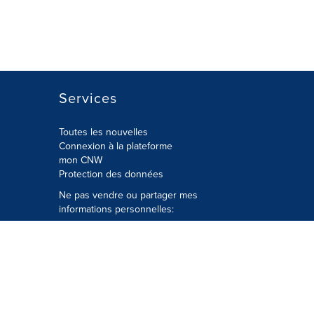
Services
Toutes les nouvelles
Connexion à la plateforme
mon CNW
Protection des données
Ne pas vendre ou partager mes
informations personnelles:
Soumettre à
Privacy@cision.com
Appelez gratuitement notre
département de la protection de la vie
privée: 877-297-8921
é
© Groupe CNW Ltée 2026 Tous droits