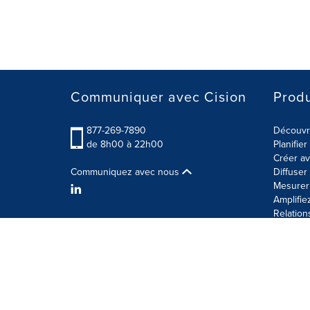
Communiquer avec Cision
Produ
877-269-7890
Découvre
de 8h00 à 22h00
Planifie
Créer av
Communiquez avec nous
Diffuse
Mesurer 
Amplifie
Relation
Modalités d'utilisation
Politique sur la sécurité des 