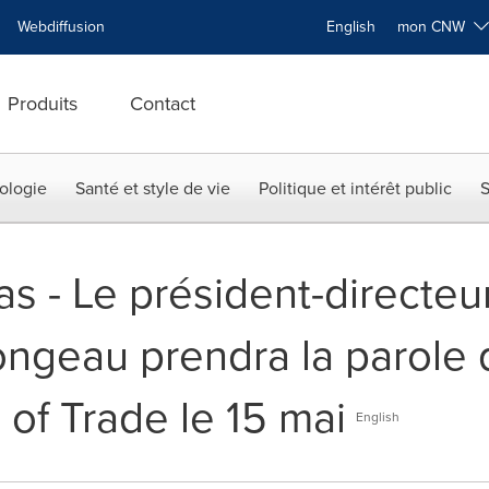
Webdiffusion
English
mon CNW
Produits
Contact
ologie
Santé et style de vie
Politique et intérêt public
S
s - Le président-directeu
geau prendra la parole 
of Trade le 15 mai
English