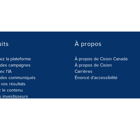
its
À propos
z la plateforme
À propos de Cision Canada
r des campagnes
À propos de Cision
ec l'IA
Carrières
r des communiqués
Énoncé d'accessibilité
vos résultats
z le contenu
s investisseurs
données
Plan du site
Paramètres de cookies
Énoncé d'accessibilit