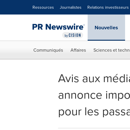
Déclaration d'accessibilité
Sauter la navigation
Ressources
Journalistes
Relations investisseurs
Nouvelles
Communiqués
Affaires
Sciences et techn
Avis aux médi
annonce impor
pour les pass