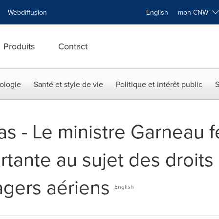
Webdiffusion
English
mon CNW
Produits
Contact
ologie
Santé et style de vie
Politique et intérêt public
S
as - Le ministre Garneau f
tante au sujet des droits
agers aériens
English