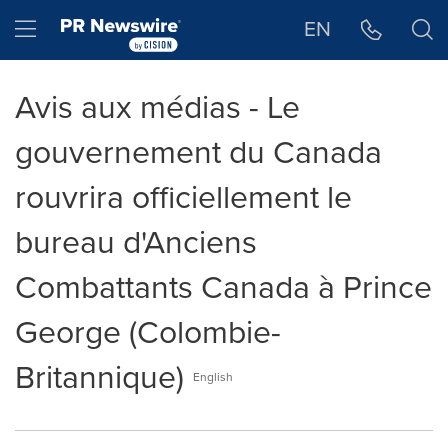
Déclaration d'accessibilité
Sauter la navigation
Hamburger menu
EN
Avis aux médias - Le
gouvernement du Canada
rouvrira officiellement le
bureau d'Anciens
Combattants Canada à Prince
George (Colombie-
Britannique)
English