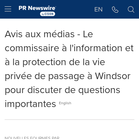
Déclaration d'accessibilité
Sauter la navigation
Hamburger menu
EN
Avis aux médias - Le
commissaire à l'information et
à la protection de la vie
privée de passage à Windsor
pour discuter de questions
importantes
English
NOUVELLES FOURNIES PAR