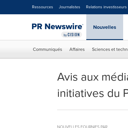
Déclaration d'accessibilité
Sauter la navigation
Ressources
Journalistes
Relations investisseurs
Nouvelles
Communiqués
Affaires
Sciences et techn
Avis aux médi
initiatives du
NOUVELLES FOURNIES PAR