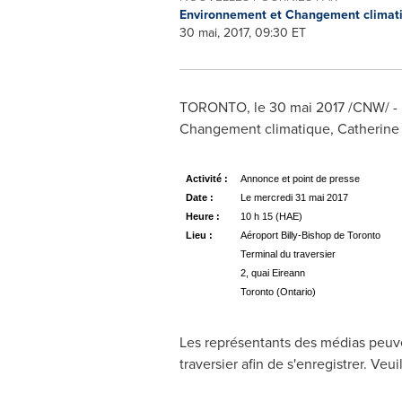
Environnement et Changement clima
30 mai, 2017, 09:30 ET
TORONTO
, le 30 mai 2017 /CNW/ -
Changement climatique,
Catherin
Activité :
Annonce et point de presse
Date :
Le mercredi 31 mai 2017
Heure :
10 h 15 (HAE)
Lieu :
Aéroport Billy‑Bishop de Toronto
Terminal du traversier
2, quai Eireann
Toronto (Ontario)
Les représentants des médias peuve
traversier afin de s'enregistrer. Veu