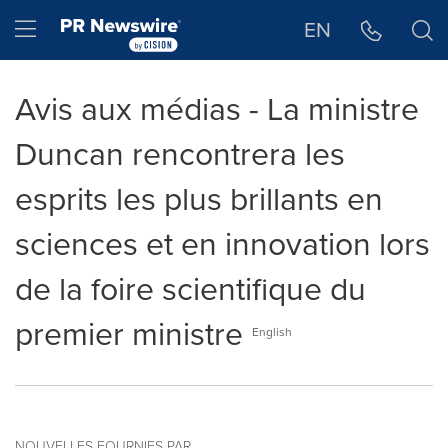
Déclaration d'accessibilité
Sauter la navigation
Hamburger menu
EN
Avis aux médias - La ministre
Duncan rencontrera les
esprits les plus brillants en
sciences et en innovation lors
de la foire scientifique du
premier ministre
English
NOUVELLES FOURNIES PAR