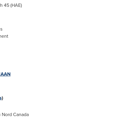
 h 45 (HAE)
s
ment
CAAN
s
)
u
Nord Canada