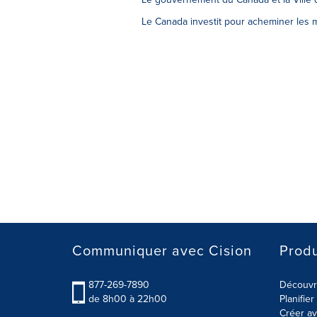
Le Canada investit pour acheminer les 
Communiquer avec Cision
Produ
877-269-7890
Découvre
de 8h00 à 22h00
Planifie
Créer av