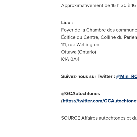
Approximativement de 16 h 30 à 16
Lieu :
Foyer de la Chambre des commune
Édifice du Centre, Colline du Parle
111, rue
Wellington
Ottawa
(
Ontario
)
K1A 0A4
Suivez-nous sur Twitter :
@Min_R
@GCAutochtones
(
https://twitter.com/GCAutochtone
SOURCE Affaires autochtones et d