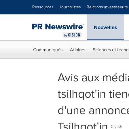
Déclaration d'accessibilité
Sauter la navigation
Ressources
Journalistes
Relations investisseurs
Nouvelles
Communiqués
Affaires
Sciences et techn
Avis aux média
tsilhqot'in tie
d'une annonce
Tsilhqot'in
English