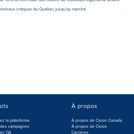
minéraux critiques du Québec jusqu'au marché
its
À propos
z la plateforme
À propos de Cision Canada
r des campagnes
À propos de Cision
ec l'IA
Carrières