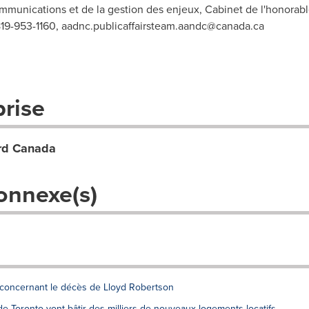
ommunications et de la gestion des enjeux, Cabinet de l'honorab
819-953-1160,
aadnc.publicaffairsteam.aandc@canada.ca
prise
ord Canada
onnexe(s)
 concernant le décès de Lloyd Robertson
e Toronto vont bâtir des milliers de nouveaux logements locatifs