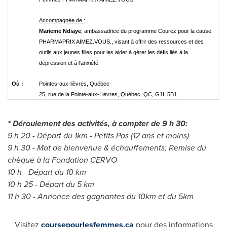
Accompagnée de :
Marieme Ndiaye
, ambassadrice du programme Courez pour la cause
PHARMAPRIX AIMEZ.VOUS., visant à offrir des ressources et des
outils aux jeunes filles pour les aider à gérer les défis liés à la
dépression et à l'anxiété
Où :
Pointes-aux-lièvres, Québec
25, rue de la Pointe-aux-Lièvres, Québec, QC, G1L 5B1
* Déroulement des activités, à compter de 9 h 30:
9 h 20 - Départ du 1km - Petits Pas (12 ans et moins)
9 h 30 - Mot de bienvenue & échauffements; Remise du
chèque à la Fondation CERVO
10 h - Départ du 10 km
10 h 25 - Départ du 5 km
11 h 30 - Annonce des gagnantes du 10km et du 5km
Visitez
coursepourlesfemmes.ca
pour des informations