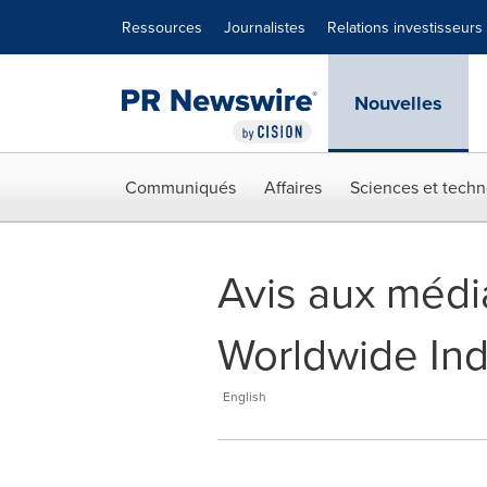
Déclaration d'accessibilité
Sauter la navigation
Ressources
Journalistes
Relations investisseurs
Nouvelles
Communiqués
Affaires
Sciences et techn
Avis aux médi
Worldwide In
English