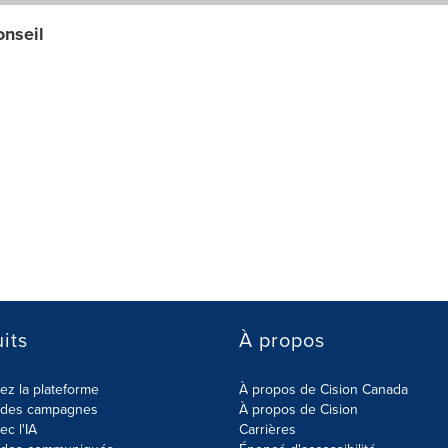
onseil
its
À propos
z la plateforme
À propos de Cision Canada
r des campagnes
À propos de Cision
ec l'IA
Carrières