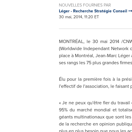
NOUVELLES FOURNIES PAR
Léger - Recherche Stratégie Conseil
30 mai, 2014, 11:20 ET
MONTRÉAL, le 30 mai 2014 /CNW Te
(Worldwide Independant Network of
place à Montréal, Jean-Marc Léger a
ses rangs les 75 plus grandes firm
Élu pour la première fois à la pré
l'effectif de l'association, le faisa
« Je ne peux qu'être fier du trava
95% du marché mondial et totalise
géants multinationaux que sont les
de la recherche en opinion publiqu
plus en plus besoin que nous les ac