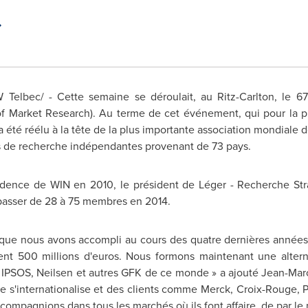
lbec/ - Cette semaine se déroulait, au Ritz-Carlton, le 67
 Market Research). Au terme de cet événement, qui pour la pre
 été réélu à la tête de la plus importante association mondiale
es de recherche indépendantes provenant de 73 pays.
sidence de WIN en 2010, le président de Léger - Recherche Strat
nt passer de 28 à 75 membres en 2014.
il que nous avons accompli au cours des quatre dernières années.
nt 500 millions d'euros. Nous formons maintenant une alterna
 IPSOS, Neilsen et autres GFK de ce monde » a ajouté Jean-Mar
e s'internationalise et des clients comme Merck, Croix-Rouge,
compagnions dans tous les marchés où ils font affaire, de par le