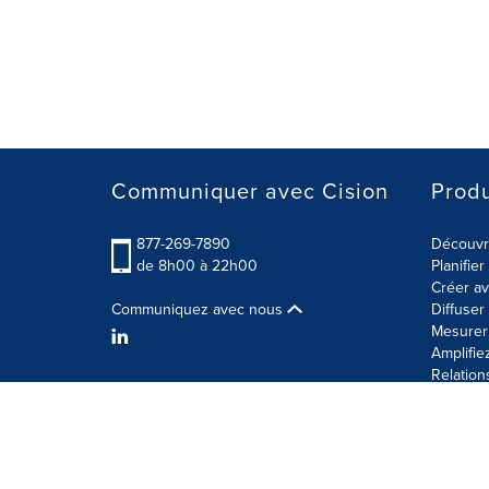
Communiquer avec Cision
Produ
877-269-7890
Découvre
de 8h00 à 22h00
Planifie
Créer av
Communiquez avec nous
Diffuse
Mesurer 
Amplifie
Relation