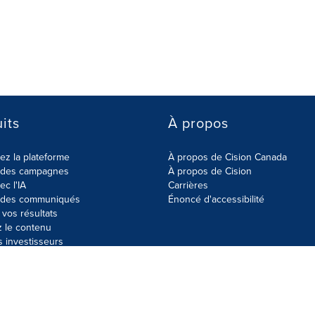
its
À propos
z la plateforme
À propos de Cision Canada
r des campagnes
À propos de Cision
ec l'IA
Carrières
r des communiqués
Énoncé d'accessibilité
vos résultats
z le contenu
s investisseurs