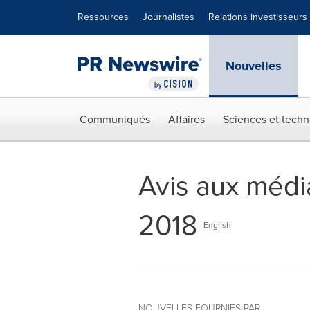
Déclaration d'accessibilité
Sauter la navigation
Ressources
Journalistes
Relations investisseurs
Nouvelles
Communiqués
Affaires
Sciences et techn
Avis aux média
2018
English
NOUVELLES FOURNIES PAR