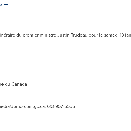
da
Itinéraire du premier ministre
Justin Trudeau
pour le samedi 13 jan
re du
Canada
edia@pmo-cpm.gc.ca
, 613-957-5555