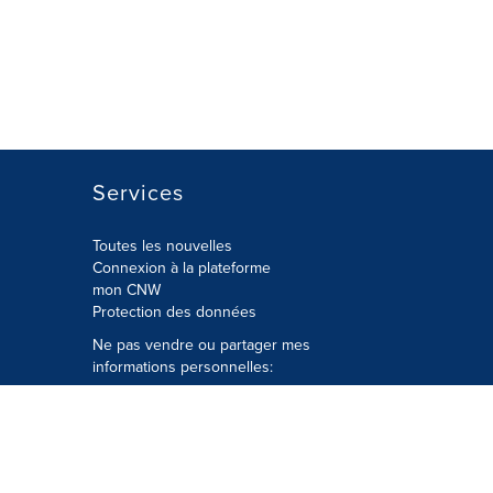
Services
Toutes les nouvelles
Connexion à la plateforme
mon CNW
Protection des données
Ne pas vendre ou partager mes
informations personnelles:
Soumettre à
Privacy@cision.com
Appelez gratuitement notre
département de la protection de la vie
privée: 877-297-8921