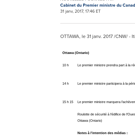
Cabinet du Premier ministre du Cana
31 janv, 2017, 17:46 ET
OTTAWA
, le 31 janv. 2017 /CNW/ - 
Ottawa (Ontario)
10 h
Le premier ministre prendra part à la r
14 h
Le premier ministre participera à la pér
15 h 15
Le premier ministre marquera l'achèveme
Roulotte de sécurité à l'édifice de l'Oues
Ottawa (Ontario)
Notes à l'intention des médias :