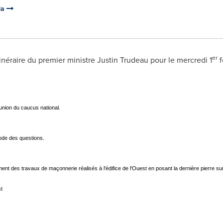
da
er
Itinéraire du premier ministre
Justin Trudeau
pour le mercredi 1
f
éunion du caucus national.
iode des questions.
nt des travaux de maçonnerie réalisés à l'édifice de l'Ouest en posant la dernière pierre sur
t