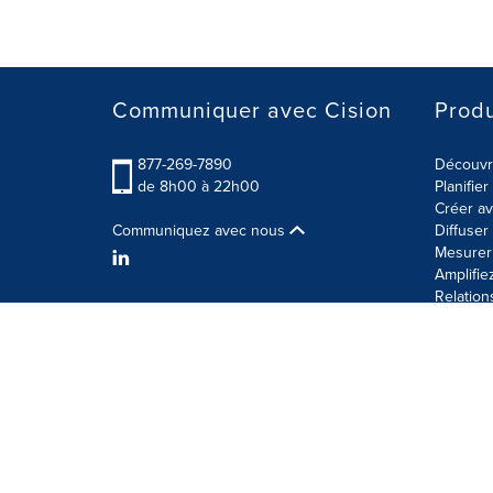
Communiquer avec Cision
Produ
877-269-7890
Découvre
de 8h00 à 22h00
Planifie
Créer av
Communiquez avec nous
Diffuse
Mesurer 
Amplifie
Relation
Modalités d'utilisation
Politique sur la sécurité des 