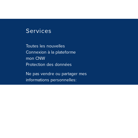
Services
Toutes les nouvelles
Connexion à la plateforme
mon CNW
Protection des données
Ne pas vendre ou partager mes
informations personnelles:
Soumettre à
Privacy@cision.com
Appelez gratuitement notre
département de la protection de la vie
privée: 877-297-8921
é
© Groupe CNW Ltée 2026 Tous droits
réservés. Une société Cision.