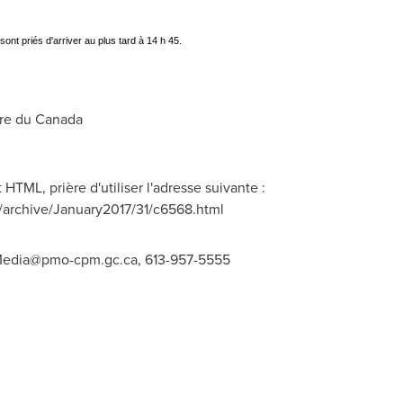
nt priés d'arriver au plus tard à 14 h 45.
re du
Canada
TML, prière d'utiliser l'adresse suivante :
/archive/January2017/31/c6568.html
edia@pmo-cpm.gc.ca
, 613-957-5555