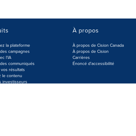
its
À propos
z la plateforme
À propos de Cision Canada
r des campagnes
À propos de Cision
ec l'IA
Carrières
r des communiqués
Énoncé d'accessibilité
vos résultats
z le contenu
s investisseurs
données
Plan du site
Paramètres de cookies
Énoncé d'accessibilit