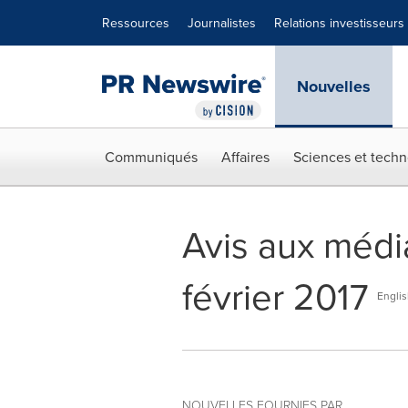
Déclaration d'accessibilité
Sauter la navigation
Ressources
Journalistes
Relations investisseurs
Nouvelles
Communiqués
Affaires
Sciences et techn
Avis aux média
février 2017
Englis
NOUVELLES FOURNIES PAR