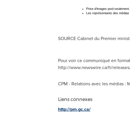
Prise d'images pool seulement.
Les représentants des médias so
SOURCE Cabinet du Premier minist
Pour voir ce communiqué en format H
http://www.newswire.ca/fr/releases
CPM - Relations avec les médias :
M
Liens connexes
http://pm.gc.ca/